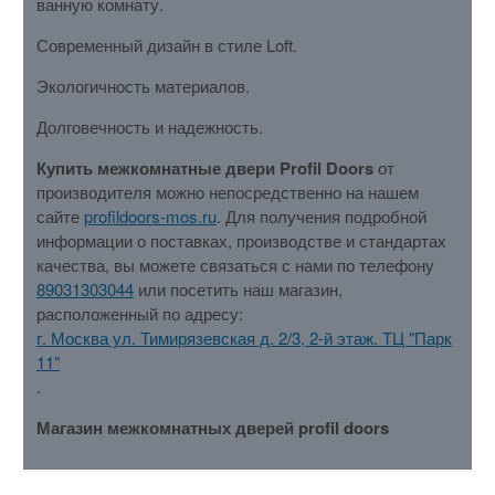
ванную комнату.
Современный дизайн в стиле Loft.
Экологичность материалов.
Долговечность и надежность.
Купить межкомнатные двери Profil Doors
от
производителя можно непосредственно на нашем
сайте
profildoors-mos.ru
. Для получения подробной
информации о поставках, производстве и стандартах
качества, вы можете связаться с нами по телефону
89031303044
или посетить наш магазин,
расположенный по адресу:
г. Москва ул. Тимирязевская д. 2/3, 2-й этаж. ТЦ "Парк
11"
.
Магазин межкомнатных дверей profil doors