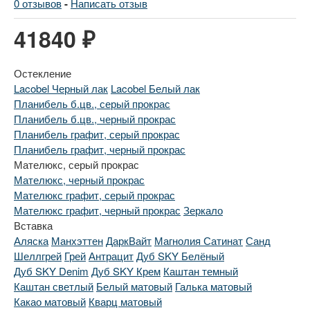
0 отзывов
-
Написать отзыв
41840 ₽
Остекление
Lacobel Черный лак
Lacobel Белый лак
Планибель б.цв., серый прокрас
Планибель б.цв., черный прокрас
Планибель графит, серый прокрас
Планибель графит, черный прокрас
Мателюкс, серый прокрас
Мателюкс, черный прокрас
Мателюкс графит, серый прокрас
Мателюкс графит, черный прокрас
Зеркало
Вставка
Аляска
Манхэттен
ДаркВайт
Магнолия Сатинат
Санд
Шеллгрей
Грей
Антрацит
Дуб SKY Белёный
Дуб SKY Denim
Дуб SKY Крем
Каштан темный
Каштан светлый
Белый матовый
Галька матовый
Какао матовый
Кварц матовый