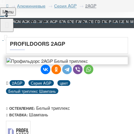
Алюминиевые
Серия AGP
2AGP
Menu
0
AGN
AGK
AG
AV
AX
AGP
0PA
0PE
PW
PA
PE
PD
PM
P
NA
NE
N
M
PROFILDOORS 2AGP
2AGP
Серия AGP
цвет
Белый триплекс Шампань
Белый триплекс
ОСТЕКЛЕНИЕ:
Шампань
ВСТАВКА: