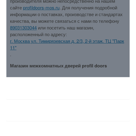
производителя можно непосредственно на нашем
сайте
profildoors-mos.ru
. Для получения подробной
информации о поставках, производстве и стандартах
качества, вы можете связаться с нами по телефону
89031303044
или посетить наш магазин,
расположенный по адресу:
г. Москва ул. Тимирязевская д. 2/3, 2-й этаж. ТЦ "Парк
11"
.
Магазин межкомнатных дверей profil doors
ХАРАКТЕРИСТИКИ
ОТЗЫВЫ