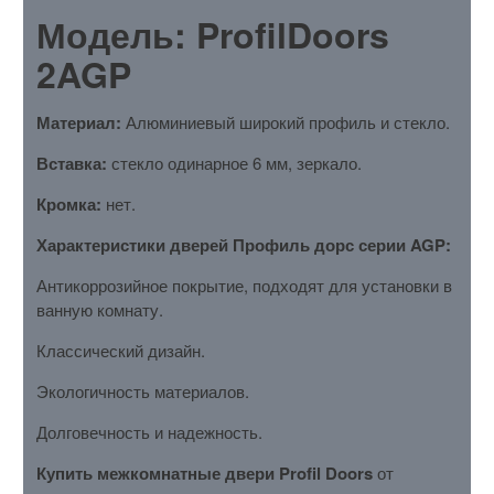
Модель: ProfilDoors
2AGP
Материал:
Алюминиевый широкий профиль и стекло.
Вставка:
стекло одинарное 6 мм, зеркало.
Кромка:
нет.
Характеристики дверей Профиль дорс серии AGP:
Антикоррозийное покрытие, подходят для установки в
ванную комнату.
Классический дизайн.
Экологичность материалов.
Долговечность и надежность.
Купить межкомнатные двери Profil Doors
от