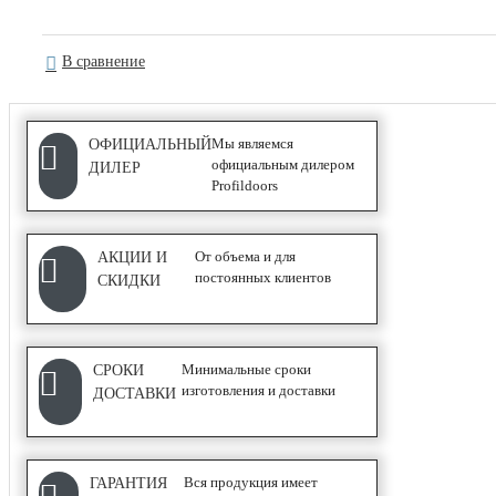
Серия NE
С ПОКРЫТИЕМ UNILACK
В сравнение
Мы являемся
ОФИЦИАЛЬНЫЙ
АЛЮМИНИЕВЫЕ ПЕРЕГОРОДКИ
официальным дилером
ДИЛЕР
Profildoors
Classic
От объема и для
АКЦИИ И
Каскад
постоянных клиентов
СКИДКИ
СИСТЕМЫ ОТКРЫВАНИЯ
Минимальные сроки
СРОКИ
COMPACK
изготовления и доставки
ДОСТАВКИ
Wave
Гармошка
Вся продукция имеет
ГАРАНТИЯ