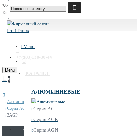
Меню
Корзина
Menu
+7(903)130-30-44
Menu
КАТАЛОГ
0
АЛЮМИНИЕВЫЕ
Алюминиевые
Серия AGP
Серия AG
3AGP
Серия AGK
AGN
Серия AGN
AGK
AG
AV
AX
A