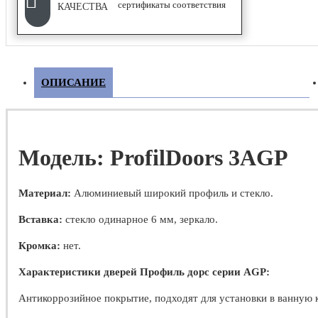
сертификаты соответствия
Купе
КАЧЕСТВА
ФУРНИТУРА
ОПИСАНИЕ
Дверные замки
Дверные петли
Модель: ProfilDoors 3AGP
Дверные ручки
Дверные стопоры и ограничители
Материал:
Алюминиевый широкий профиль и стекло.
Вставка:
стекло одинарное 6 мм, зеркало.
Кромка:
нет.
Характеристики дверей Профиль дорс серии AGP:
Антикоррозийное покрытие, подходят для установки в ванную 