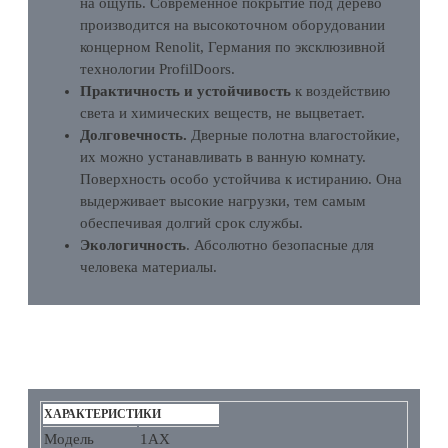
на ощупь. Современное покрытие под дерево
производится на высокоточном оборудовании
концерном Renolit, Германия по эксклюзивной
технологии ProfilDoors.
Практичность и устойчивость
к воздействию
света и химических веществ, не выцветает.
Долговечность.
Дверные полотна влагостойкие,
их можно устанавливать в ванную комнату.
Поверхность особо устойчива к истиранию. Она
выдерживает высокие нагрузки, тем самым
обеспечивая долгий срок службы.
Экологичность
. Абсолютно безопасные для
человека материалы.
ХАРАКТЕРИСТИКИ
ХАРАКТЕРИСТИКИ
Модель
1AX