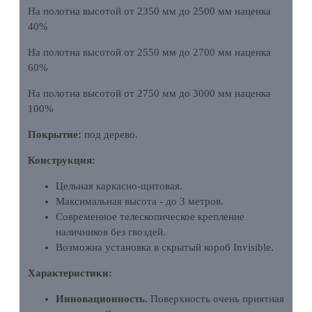
На полотна высотой от 2350 мм до 2500 мм наценка
40%
На полотна высотой от 2550 мм до 2700 мм наценка
60%
На полотна высотой от 2750 мм до 3000 мм наценка
100%
Покрытие:
под дерево.
Конструкция:
Цельная каркасно-щитовая.
Максимальная высота - до 3 метров.
Современное телескопическое крепление
наличников без гвоздей.
Возможна установка в скрытый короб Invisible.
Характеристики:
Инновационность.
Поверхность очень приятная