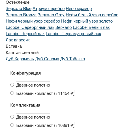
Остекление
Зеркало Blue
Атриум серебро
Неро мрамор
Зеркало Bronza
Зеркало Grey
Нефи белый узор серебро
Нефи черный узор серебро
Нефи черный узор золото
Lacobel Серебряный лак
Зеркало
Lacobel Белый лак
Lacobel Черный лак
Lacobel Перламутровый лак
Лак классик
Вставка
Каштан светлый
Дуб Карамель
Дуб Сонома
Дуб Тобакко
Конфигурация
Дверное полотно
Базовый комплект
(+11454 ₽)
Комплектация
Дверное полотно
Базовый комплект
(+10891 ₽)