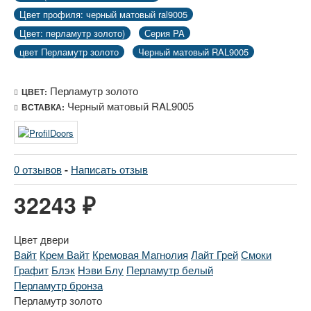
Цвет профиля: черный матовый ral9005
Цвет: перламутр золото)
Серия PA
цвет Перламутр золото
Черный матовый RAL9005
Перламутр золото
ЦВЕТ:
Черный матовый RAL9005
ВСТАВКА:
0 отзывов
-
Написать отзыв
32243 ₽
Цвет двери
Вайт
Крем Вайт
Кремовая Магнолия
Лайт Грей
Смоки
Графит
Блэк
Нэви Блу
Перламутр белый
Перламутр бронза
Перламутр золото