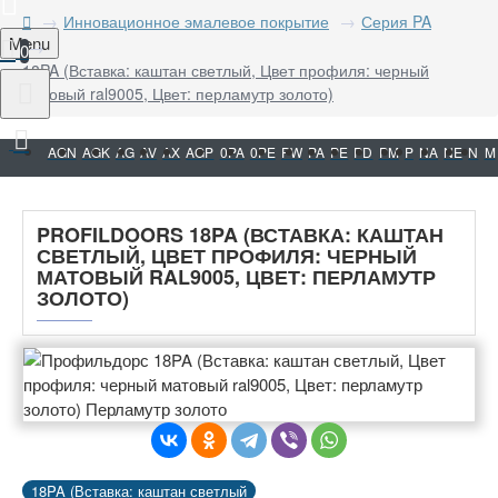
Инновационное эмалевое покрытие
Серия PA
Menu
0
18PA (Вставка: каштан светлый, Цвет профиля: черный
матовый ral9005, Цвет: перламутр золото)
AGN
AGK
AG
AV
AX
AGP
0PA
0PE
PW
PA
PE
PD
PM
P
NA
NE
N
M
PROFILDOORS 18PA (ВСТАВКА: КАШТАН
СВЕТЛЫЙ, ЦВЕТ ПРОФИЛЯ: ЧЕРНЫЙ
МАТОВЫЙ RAL9005, ЦВЕТ: ПЕРЛАМУТР
ЗОЛОТО)
18PA (Вставка: каштан светлый