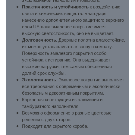
Практичность и устойчивость
к воздействию
света и химических веществ. Благодаря
нанесению дополнительного защитного верхнего
слоя UF-лака эмалевое покрытие имеет
высокую светостойкость, оно не выцветает.
Долговечность.
Дверные полотна влагостойкие,
их можно устанавливать в ванную комнату.
Поверхность эмалевого покрытия особо
устойчива к истиранию. Она выдерживает
высокие нагрузки, тем самым обеспечивая
долгий срок службы.
Экологичность
. Эмалевое покрытие выполняет
все требования к современным и экологически
безопасным декоративным покрытиям.
Каркасная конструкция из алюминия и
тамбуратного наполнителя.
Возможно оформление в разные цветовые
решения с двух сторон.
Подходят для скрытого короба.