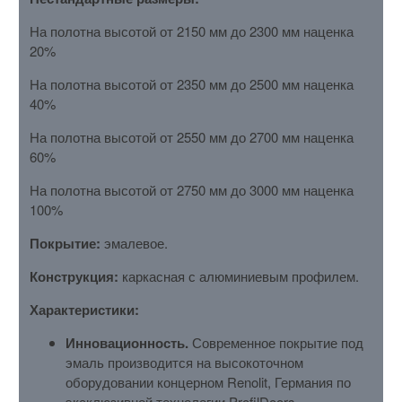
На полотна высотой от 2150 мм до 2300 мм наценка
20%
На полотна высотой от 2350 мм до 2500 мм наценка
40%
На полотна высотой от 2550 мм до 2700 мм наценка
60%
На полотна высотой от 2750 мм до 3000 мм наценка
100%
Покрытие:
эмалевое.
Конструкция:
каркасная с алюминиевым профилем.
Характеристики:
Инновационность.
Современное покрытие под
эмаль производится на высокоточном
оборудовании концерном Renolit, Германия по
эксклюзивной технологии ProfilDoors.