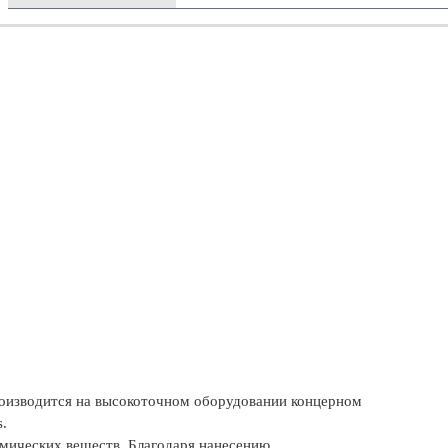
оизводится на высокоточном оборудовании концерном
s.
имических веществ. Благодаря нанесению