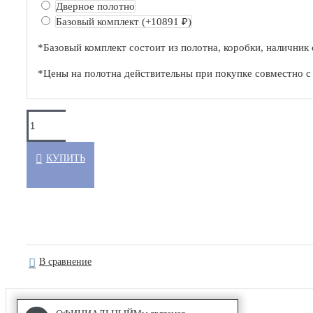
Серия NE
Дверное полотно
Базовый комплект
(+10891 ₽)
С ПОКРЫТИЕМ UNILACK
*Базовый комплект состоит из полотна, коробки, наличник 
*Цены на полотна действительны при покупке совместно 
АЛЮМИНИЕВЫЕ ПЕРЕГОРОДКИ
Classic
КУПИТЬ
Каскад
СИСТЕМЫ ОТКРЫВАНИЯ
COMPACK
В сравнение
Wave
Гармошка