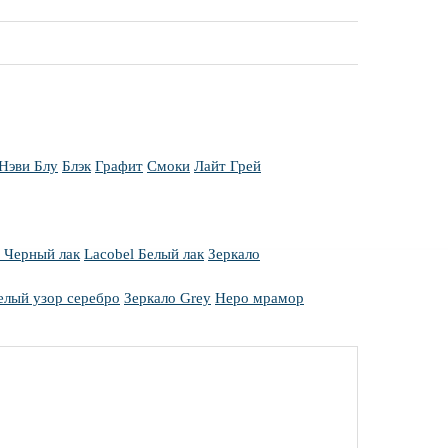
Нэви Блу
Блэк
Графит
Смоки
Лайт Грей
l Черный лак
Lacobel Белый лак
Зеркало
елый узор серебро
Зеркало Grey
Неро мрамор