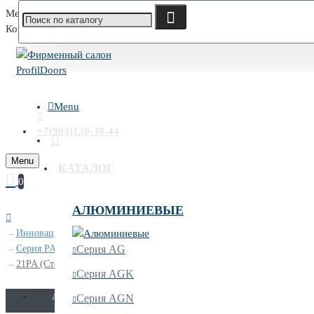
Меню
Корзина
Menu
+7(903)130-30-44
Menu
КАТАЛОГ
0
АЛЮМИНИЕВЫЕ
Инновационное эмалевое покрытие
Серия PA
Серия AG
21PA (Cтекло: lacobel серебряный лак, Цвет профиля: серебро, Цвет: 
Серия AGK
AGN
Серия AGN
AGK
AG
AV
AX
A