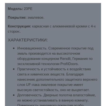
Модель:
23PE
Покрытие:
эмалевое.
Конструкция:
каркасная с алюминиевой кромки с 4-х
сторон:.
ХАРАКТЕРИСТИКИ:
Инновационность. Современное покрытие под
эмаль производится на высокоточном
оборудовании концерном Renolit, Германия по
эксклюзивной технологии ProfilDoors.
Практичность и устойчивость к воздействию
света и химических веществ. Благодаря
нанесению дополнительного защитного верхнего
слоя UF-лака эмалевое покрытие имеет
высокую светостойкость, оно не выцветает.
Долговечность. Дверные полотна влагостойкие,
их можно устанавливать в ванную комнату.
Поверхность эмалевого покрытия особо