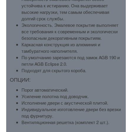
устойчива к истиранию. Она выдерживает
высокие нагрузки, тем самым обеспечивая
долгий срок службы.
Экологичность. Эмалевое покрытие выполняет
все требования к современным и экологически
безопасным декоративным покрытиям.
Каркасная конструкция из алюминия и
тамбуратного наполнителя.
По умолчанию зарезаются под замок AGB 190 и
петли AGB Eclipse 2.0.
Подходят для скрытого короба.
ОПЦИИ:
Порог автоматический.
Усиление полотна под доводчик.
Исполнение двери с акустической плитой.
Индивидуальное изготовление двери без врезки
под фурнитуру.
Вентиляционная решетка (комплект 2 шт.).