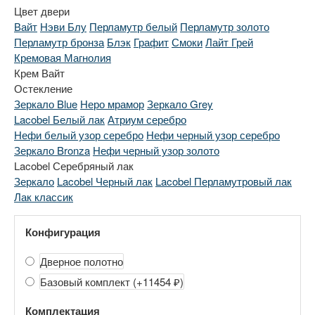
Цвет двери
Вайт
Нэви Блу
Перламутр белый
Перламутр золото
Перламутр бронза
Блэк
Графит
Смоки
Лайт Грей
Кремовая Магнолия
Крем Вайт
Остекление
Зеркало Blue
Неро мрамор
Зеркало Grey
Lacobel Белый лак
Атриум серебро
Нефи белый узор серебро
Нефи черный узор серебро
Зеркало Bronza
Нефи черный узор золото
Lacobel Серебряный лак
Зеркало
Lacobel Черный лак
Lacobel Перламутровый лак
Лак классик
Конфигурация
Дверное полотно
Базовый комплект
(+11454 ₽)
Комплектация