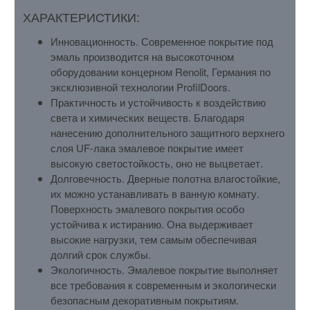
ХАРАКТЕРИСТИКИ:
Инновационность. Современное покрытие под
эмаль производится на высокоточном
оборудовании концерном Renolit, Германия по
эксклюзивной технологии ProfilDoors.
Практичность и устойчивость к воздействию
света и химических веществ. Благодаря
нанесению дополнительного защитного верхнего
слоя UF-лака эмалевое покрытие имеет
высокую светостойкость, оно не выцветает.
Долговечность. Дверные полотна влагостойкие,
их можно устанавливать в ванную комнату.
Поверхность эмалевого покрытия особо
устойчива к истиранию. Она выдерживает
высокие нагрузки, тем самым обеспечивая
долгий срок службы.
Экологичность. Эмалевое покрытие выполняет
все требования к современным и экологически
безопасным декоративным покрытиям.