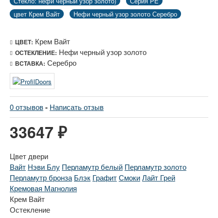
Стекло: нефи черный узор золото)
Серия PE
цвет Крем Вайт
Нефи черный узор золото Серебро
Крем Вайт
ЦВЕТ:
Нефи черный узор золото
ОСТЕКЛЕНИЕ:
Серебро
ВСТАВКА:
0 отзывов
-
Написать отзыв
33647 ₽
Цвет двери
Вайт
Нэви Блу
Перламутр белый
Перламутр золото
Перламутр бронза
Блэк
Графит
Смоки
Лайт Грей
Кремовая Магнолия
Крем Вайт
Остекление