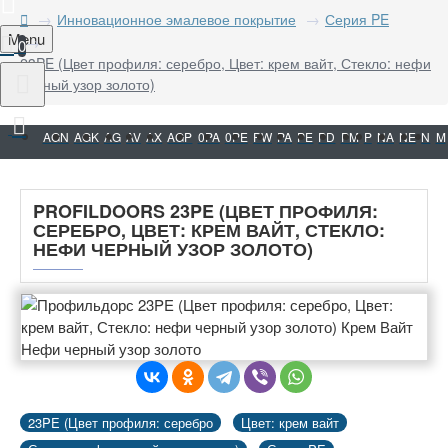
Инновационное эмалевое покрытие
Серия PE
Menu
0
23PE (Цвет профиля: серебро, Цвет: крем вайт, Стекло: нефи
черный узор золото)
AGN
AGK
AG
AV
AX
AGP
0PA
0PE
PW
PA
PE
PD
PM
P
NA
NE
N
M
PROFILDOORS 23PE (ЦВЕТ ПРОФИЛЯ:
СЕРЕБРО, ЦВЕТ: КРЕМ ВАЙТ, СТЕКЛО:
НЕФИ ЧЕРНЫЙ УЗОР ЗОЛОТО)
23PE (Цвет профиля: серебро
Цвет: крем вайт