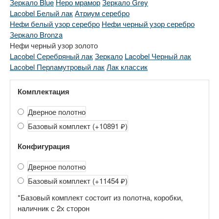
Зеркало Blue
Неро мрамор
Зеркало Grey
Lacobel Белый лак
Атриум серебро
Нефи белый узор серебро
Нефи черный узор серебро
Зеркало Bronza
Нефи черный узор золото
Lacobel Серебряный лак
Зеркало
Lacobel Черный лак
Lacobel Перламутровый лак
Лак классик
Комплектация
Дверное полотно
Базовый комплект
(+10891 ₽)
Конфигурация
Дверное полотно
Базовый комплект
(+11454 ₽)
*Базовый комплект состоит из полотна, коробки,
наличник с 2х сторон