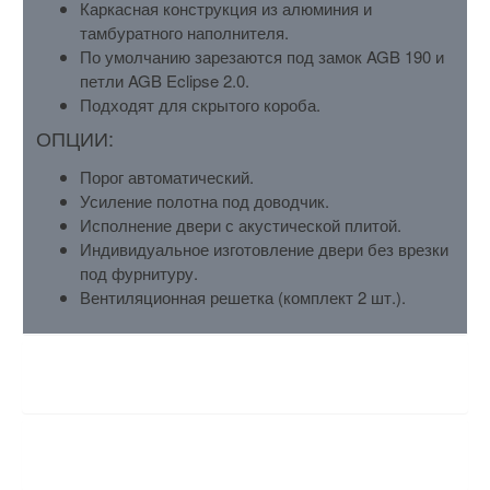
Каркасная конструкция из алюминия и
тамбуратного наполнителя.
По умолчанию зарезаются под замок AGB 190 и
петли AGB Eclipse 2.0.
Подходят для скрытого короба.
ОПЦИИ:
Порог автоматический.
Усиление полотна под доводчик.
Исполнение двери с акустической плитой.
Индивидуальное изготовление двери без врезки
под фурнитуру.
Вентиляционная решетка (комплект 2 шт.).
ХАРАКТЕРИСТИКИ
ОТЗЫВЫ