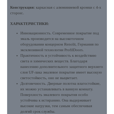
Конструкция:
каркасная с алюминиевой кромки с 4-х
сторон:.
ХАРАКТЕРИСТИКИ:
Инновационность. Современное покрытие под
эмаль производится на высокоточном
оборудовании концерном Renolit, Германия по
эксклюзивной технологии ProfilDoors.
Практичность и устойчивость к воздействию
света и химических веществ. Благодаря
нанесению дополнительного защитного верхнего
слоя UF-лака эмалевое покрытие имеет высокую
светостойкость, оно не выцветает.
Долговечность. Дверные полотна влагостойкие,
их можно устанавливать в ванную комнату.
Поверхность эмалевого покрытия особо
устойчива к истиранию. Она выдерживает
высокие нагрузки, тем самым обеспечивая
долгий срок службы.