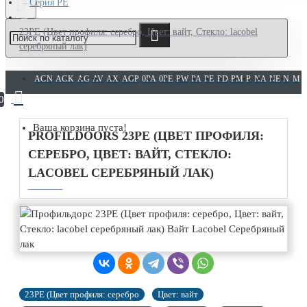
Серия PE
23PE (Цвет профиля: серебро, Цвет: вайт, Стекло: lacobel
серебряный лак)
AGN
AGK
AG
AV
AX
AGP
0PA
0PE
PW
PA
PE
PD
PM
P
NA
NE
N
M
0
Ваша корзина пуста!
PROFILDOORS 23PE (ЦВЕТ ПРОФИЛЯ:
СЕРЕБРО, ЦВЕТ: ВАЙТ, СТЕКЛО:
LACOBEL СЕРЕБРЯНЫЙ ЛАК)
23PE (Цвет профиля: серебро
Цвет: вайт