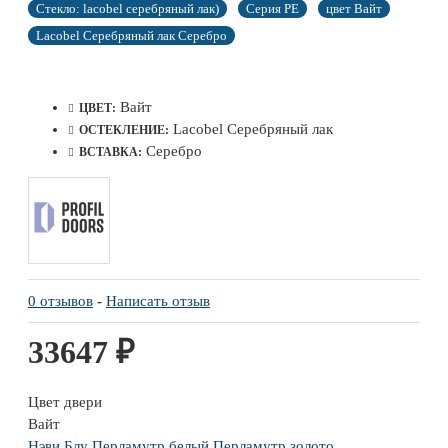
Стекло: lacobel серебряный лак)
Серия PE
цвет Вайт
Lacobel Серебряный лак Серебро
Вайт
ЦВЕТ:
Lacobel Серебряный лак
ОСТЕКЛЕНИЕ:
Серебро
ВСТАВКА:
0 отзывов
-
Написать отзыв
33647 ₽
Цвет двери
Вайт
Нэви Блу
Перламутр белый
Перламутр золото