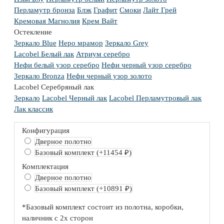
Перламутр бронза
Блэк
Графит
Смоки
Лайт Грей
Кремовая Магнолия
Крем Вайт
Остекление
Зеркало Blue
Неро мрамор
Зеркало Grey
Lacobel Белый лак
Атриум серебро
Нефи белый узор серебро
Нефи черный узор серебро
Зеркало Bronza
Нефи черный узор золото
Lacobel Серебряный лак
Зеркало
Lacobel Черный лак
Lacobel Перламутровый лак
Лак классик
Конфигурация
Дверное полотно
Базовый комплект
(+11454 ₽)
Комплектация
Дверное полотно
Базовый комплект
(+10891 ₽)
*Базовый комплект состоит из полотна, коробки,
наличник с 2х сторон