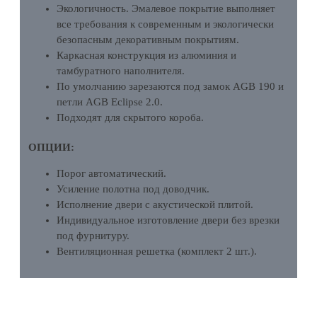
Экологичность. Эмалевое покрытие выполняет
все требования к современным и экологически
безопасным декоративным покрытиям.
Каркасная конструкция из алюминия и
тамбуратного наполнителя.
По умолчанию зарезаются под замок AGB 190 и
петли AGB Eclipse 2.0.
Подходят для скрытого короба.
ОПЦИИ:
Порог автоматический.
Усиление полотна под доводчик.
Исполнение двери с акустической плитой.
Индивидуальное изготовление двери без врезки
под фурнитуру.
Вентиляционная решетка (комплект 2 шт.).
ХАРАКТЕРИСТИКИ