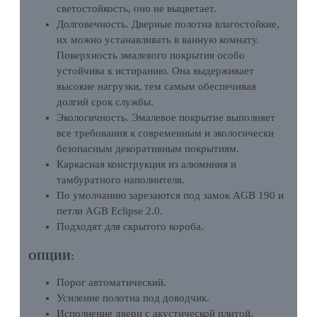
светостойкость, оно не выцветает.
Долговечность. Дверные полотна влагостойкие,
их можно устанавливать в ванную комнату.
Поверхность эмалевого покрытия особо
устойчива к истиранию. Она выдерживает
высокие нагрузки, тем самым обеспечивая
долгий срок службы.
Экологичность. Эмалевое покрытие выполняет
все требования к современным и экологически
безопасным декоративным покрытиям.
Каркасная конструкция из алюминия и
тамбуратного наполнителя.
По умолчанию зарезаются под замок AGB 190 и
петли AGB Eclipse 2.0.
Подходят для скрытого короба.
ОПЦИИ:
Порог автоматический.
Усиление полотна под доводчик.
Исполнение двери с акустической плитой.