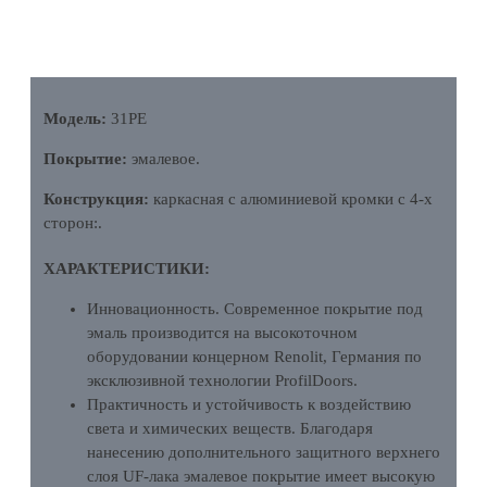
ОПИСАНИЕ
Модель:
31PE
Покрытие:
эмалевое.
Конструкция:
каркасная с алюминиевой кромки с 4-х
сторон:.
ХАРАКТЕРИСТИКИ:
Инновационность. Современное покрытие под
эмаль производится на высокоточном
оборудовании концерном Renolit, Германия по
эксклюзивной технологии ProfilDoors.
Практичность и устойчивость к воздействию
света и химических веществ. Благодаря
нанесению дополнительного защитного верхнего
слоя UF-лака эмалевое покрытие имеет высокую