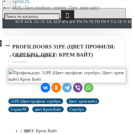
Серия PE
31PE (Цвет профиля: серебро, Цвет: крем вайт)
AGN
AGK
AG
AV
AX
AGP
0PA
0PE
PW
PA
PE
PD
PM
P
NA
NE
N
M
0
PROFILDOORS 31PE (ЦВЕТ ПРОФИЛЯ:
СЕРЕБРО, ЦВЕТ: КРЕМ ВАЙТ)
Ваша корзина пуста!
31PE (Цвет профиля: серебро
Цвет: крем вайт)
Серия PE
цвет Крем Вайт
Серебро
Крем Вайт
ЦВЕТ: