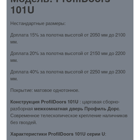
101U
Нестандартные размеры:
Доплата 15% за полотна высотой от 2050 мм до 2100
мм.
Доплата 20% за полотна высотой от 2150 мм до 2200
мм.
Доплата 40% за полотна высотой от 2250 мм до 2300
мм.
Покрытие: матовое однотонное.
Конструкция ProfilDoors 101U
: царговая сборно-
разборная
межкомнатная дверь Профиль Дорс
.
Современное телескопическое крепление наличников
без гвоздей.
Характеристики ProfilDoors 101U серии U
: