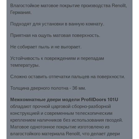
Влагостойкое матовое покрытие производства Renolit,
Германия.
Подходят для установки в ванную комнату.
Приятная на ощупь матовая поверхность.
Не собирает пыль и не выгорает.
Устойчивость к повреждениям и перепадам
температуры.
Сложно оставить отпечатки пальцев на поверхности.
Толщина дверного полотна - 36 мм.
Межкомнатные двери модели ProfilDoors 101U
обладают прочной царговой сборно-разборной
конструкцией и современным телескопическим
креплением наличников без использования гвоздей.
Матовое однотонное покрытие изготовлено из
влагостойкого материала Renolit, что делает двери