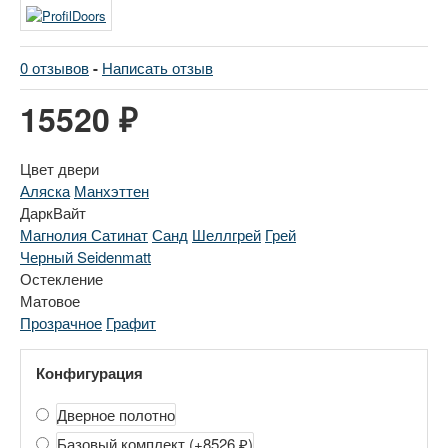
0 отзывов
-
Написать отзыв
15520 ₽
Цвет двери
Аляска
Манхэттен
ДаркВайт
Магнолия Сатинат
Санд
Шеллгрей
Грей
Черный Seidenmatt
Остекление
Матовое
Прозрачное
Графит
Конфигурация
Дверное полотно
Базовый комплект
(+8526 ₽)