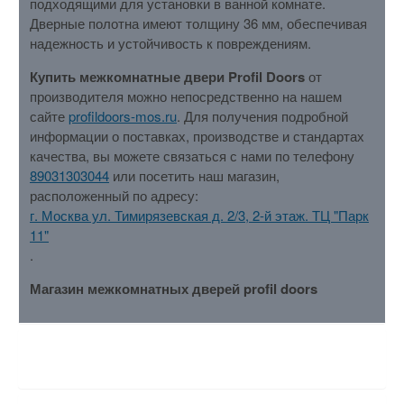
подходящими для установки в ванной комнате.
Дверные полотна имеют толщину 36 мм, обеспечивая
надежность и устойчивость к повреждениям.
Купить межкомнатные двери Profil Doors
от
производителя можно непосредственно на нашем
сайте
profildoors-mos.ru
. Для получения подробной
информации о поставках, производстве и стандартах
качества, вы можете связаться с нами по телефону
89031303044
или посетить наш магазин,
расположенный по адресу:
г. Москва ул. Тимирязевская д. 2/3, 2-й этаж. ТЦ "Парк
11"
.
Магазин межкомнатных дверей profil doors
ХАРАКТЕРИСТИКИ