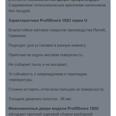
Современное телескопическое крепление наличников
без гвоздей.
Характеристики ProfilDoors 102U серии U
:
Влагостойкое матовое покрытие производства Renolit,
Германия.
Подходят для установки в ванную комнату.
Приятная на ощупь матовая поверхность.
Не собирает пыль и не выгорает.
Устойчивость к повреждениям и перепадам
температуры.
Сложно оставить отпечатки пальцев на поверхности.
Толщина дверного полотна - 36 мм.
Межкомнатные двери модели ProfilDoors 102U
обладают прочной царговой сборно-разборной