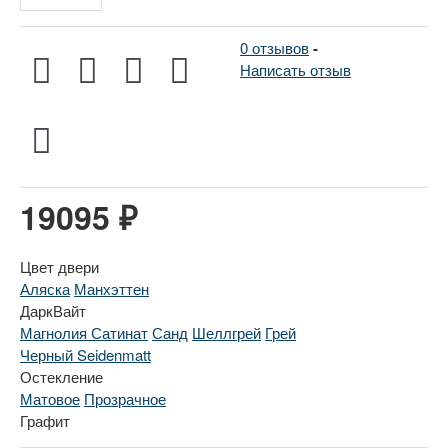
0 отзывов
-
Написать отзыв
19095 ₽
Цвет двери
Аляска
Манхэттен
ДаркВайт
Магнолия Сатинат
Санд
Шеллгрей
Грей
Черный Seidenmatt
Остекление
Матовое
Прозрачное
Графит