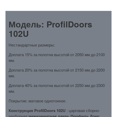
ОПИСАНИЕ
Модель: ProfilDoors
102U
Нестандартные размеры:
Доплата 15% за полотна высотой от 2050 мм до 2100
мм.
Доплата 20% за полотна высотой от 2150 мм до 2200
мм.
Доплата 40% за полотна высотой от 2250 мм до 2300
мм.
Покрытие: матовое однотонное.
Конструкция ProfilDoors 102U
: царговая сборно-
разборная
межкомнатная дверь Профиль Дорс
.