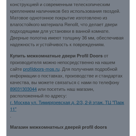
конструкцией и современным телескопическим
креплением наличников без использования гвоздей.
Матовое однотонное покрытие изготовлено из
влагостойкого материала Renolit, что делает двери
подходящими для установки в ванной комнате.
Дверные полотна имеют толщину 36 мм, обеспечивая
надежность и устойчивость к повреждениям.
Купить межкомнатные двери Profil Doors
от
производителя можно непосредственно на нашем
сайте
profildoors-mos.ru
. Для получения подробной
информации о поставках, производстве и стандартах
качества, вы можете связаться с нами по телефону
89031303044
или посетить наш магазин,
расположенный по адресу:
г. Москва ул. Тимирязевская д. 2/3, 2-й этаж. ТЦ "Парк
11"
.
Магазин межкомнатных дверей profil doors