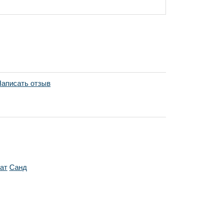
аписать отзыв
ат
Санд