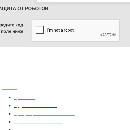
АЩИТА ОТ РОБОТОВ
ведите код
 поле ниже
МЕНЮ
Главная
Доставка и монтаж
Сертификаты соответствия
Системы открывания
Новинки