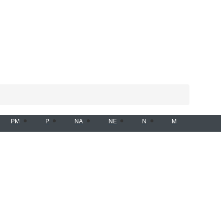
PM
P
NA
NE
N
M