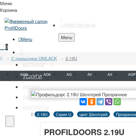
Меню
Корзина
+7(903)130-30-44
Menu
Menu
0
С покрытием UNILACK
2.19U
КАТАЛОГ
AGN
AGK
AG
AV
AX
AGP
УСЛУГИ
АКЦИИ
ДИЗАЙНЕРАМ
КОНТАКТЫ
2.19U
Серия U
цвет Шеллгрей
Прозрачно
PROFILDOORS 2.19U