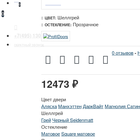
0
0
Шеллгрей
ЦВЕТ:
Прозрачное
ОСТЕКЛЕНИЕ:
+7(495) 130 30 44
ОБРАТНЫЙ ЗВОНОК
0 отзывов
-
Н
12473 ₽
Цвет двери
Аляска
Манхэттен
ДаркВайт
Магнолия Сатин
Шеллгрей
Грей
Черный Seidenmatt
Остекление
Матовое
Square матовое