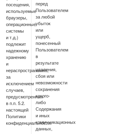
перед
посещения,
Пользователем
используемые
за любой
браузеры,
убыток
операционные
или
системы
ущерб,
и т.д.)
понесенный
подлежит
Пользователем
надежному
в
хранению
результате
и
удаления,
нераспространению,
сбоя или
за
невозможности
исключением
сохранения
случаев,
какого-
предусмотренных
либо
в п.п. 5.2.
Содержания
настоящей
и иных
Политики
коммуникационных
конфиденциальности.
данных,