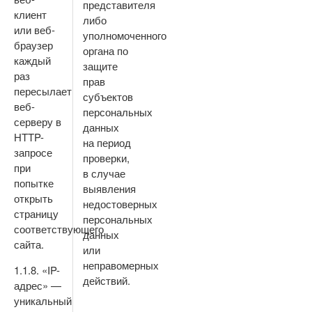
представителя
клиент
либо
или веб-
уполномоченного
браузер
органа по
каждый
защите
раз
прав
пересылает
субъектов
веб-
персональных
серверу в
данных
HTTP-
на период
запросе
проверки,
при
в случае
попытке
выявления
открыть
недостоверных
страницу
персональных
соответствующего
данных
сайта.
или
неправомерных
1.1.8. «IP-
действий.
адрес» —
уникальный