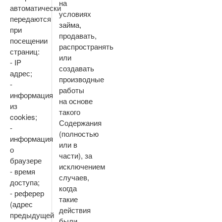
на
автоматически
условиях
передаются
займа,
при
продавать,
посещении
распространять
страниц:
или
- IP
создавать
адрес;
производные
-
работы
информация
на основе
из
такого
cookies;
Содержания
-
(полностью
информация
или в
о
части), за
браузере
исключением
- время
случаев,
доступа;
когда
- реферер
такие
(адрес
действия
предыдущей
были