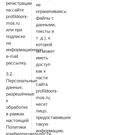
регистрации
не
на сайте
ограничиваясь:
profildoors-
файлы с
mos.ru
данными,
или при
тексты и
подписке
т. д.), к
на
которой
информационную
он может
e-mail
иметь
рассылку.
доступ
как к
3.2.
части
Персональные
сайта
данные,
profildoors-
разрешённые
mos.ru,
к
несет
обработке
лицо,
в рамках
предоставившее
настоящей
такую
Политики
информацию.
конфиденциальности,