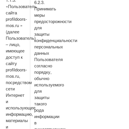
6.2.3.
«Пользователь
Принимать
сайта
меры
profildoors-
предосторожности
mos.ru »
для
(далее
защиты
Пользователь)
конфиденциальности
– лицо,
персональных
имеющее
данных
доступ к
Пользователя
сайту
согласно
profildoors-
порядку,
mos.ru,
обычно
посредством
используемого
сети
для
Интернет
защиты
и
такого
использующее
рода
информацию,
информации
материалы
в
и
существующем