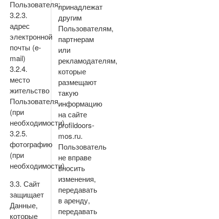
Пользователя;
принадлежат
3.2.3.
другим
адрес
Пользователям,
электронной
партнерам
почты (e-
или
mail)
рекламодателям,
3.2.4.
которые
место
размещают
жительство
такую
Пользователя
информацию
(при
на сайте
необходимости)
profildoors-
3.2.5.
mos.ru.
фотографию
Пользователь
(при
не вправе
необходимости)
вносить
изменения,
3.3. Сайт
передавать
защищает
в аренду,
Данные,
передавать
которые