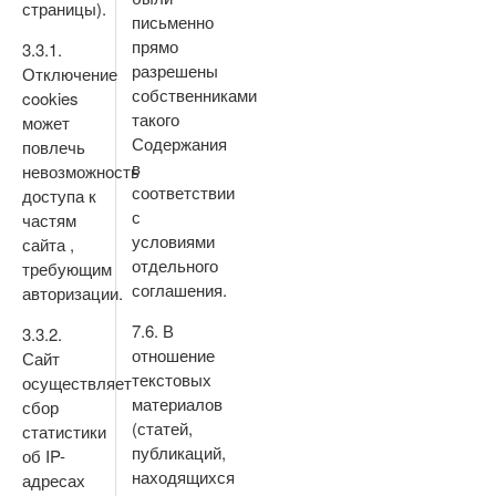
страницы).
письменно
прямо
3.3.1.
разрешены
Отключение
собственниками
cookies
такого
может
Содержания
повлечь
в
невозможность
соответствии
доступа к
с
частям
условиями
сайта ,
отдельного
требующим
соглашения.
авторизации.
7.6. В
3.3.2.
отношение
Сайт
текстовых
осуществляет
материалов
сбор
(статей,
статистики
публикаций,
об IP-
находящихся
адресах