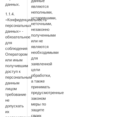
данные
данных.
являются
неполными,
1.1.4.
устаревшими,
«Конфиденциальность
неточными,
персональных
незаконно
данных» -
полученными
обязательное
или не
для
являются
соблюдения
необходимыми
Оператором
для
или иным
заявленной
получившим
цели
доступ к
обработки,
персональным
а также
данным
принимать
лицом
предусмотренные
требование
законом
не
меры по
допускать
защите
их
своих