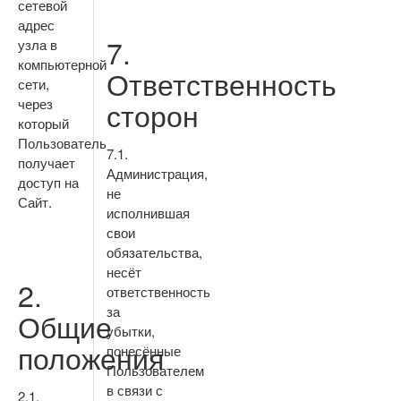
сетевой
адрес
7.
узла в
компьютерной
Ответственность
сети,
через
сторон
который
Пользователь
7.1.
получает
Администрация,
доступ на
не
Сайт.
исполнившая
свои
обязательства,
несёт
2.
ответственность
за
Общие
убытки,
положения
понесённые
Пользователем
в связи с
2.1.