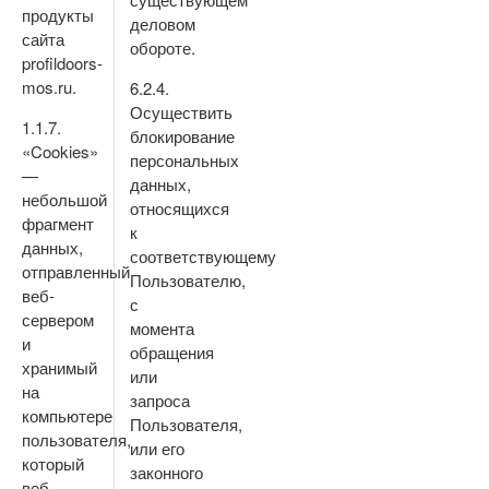
продукты
деловом
сайта
обороте.
profildoors-
mos.ru.
6.2.4.
Осуществить
1.1.7.
блокирование
«Cookies»
персональных
—
данных,
небольшой
относящихся
фрагмент
к
данных,
соответствующему
отправленный
Пользователю,
веб-
с
сервером
момента
и
обращения
хранимый
или
на
запроса
компьютере
Пользователя,
пользователя,
или его
который
законного
веб-