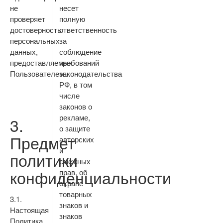
не
несет
проверяет
полную
достоверность
ответственность
персональных
за
данных,
соблюдение
предоставляемых
требований
Пользователем.
законодательства
РФ, в том
числе
законов о
рекламе,
3.
о защите
Предмет
авторских
и
политики
смежных
конфиденциальности
прав, об
охране
товарных
3.1.
знаков и
Настоящая
знаков
Политика