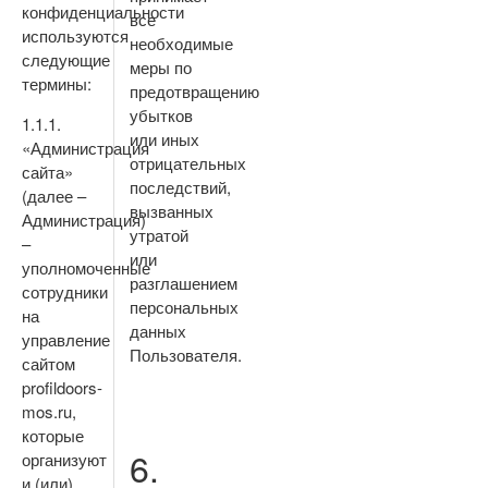
конфиденциальности
все
используются
необходимые
следующие
меры по
термины:
предотвращению
убытков
1.1.1.
или иных
«Администрация
отрицательных
сайта»
последствий,
(далее –
вызванных
Администрация)
утратой
–
или
уполномоченные
разглашением
сотрудники
персональных
на
данных
управление
Пользователя.
сайтом
profildoors-
mos.ru,
которые
6.
организуют
и (или)