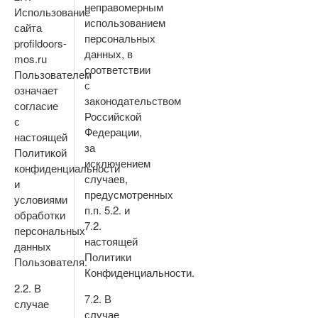
неправомерным
Использование
использованием
сайта
персональных
profildoors-
данных, в
mos.ru
соответствии
Пользователем
с
означает
законодательством
согласие
Российской
с
Федерации,
настоящей
за
Политикой
исключением
конфиденциальности
случаев,
и
предусмотренных
условиями
п.п. 5.2. и
обработки
7.2.
персональных
настоящей
данных
Политики
Пользователя.
Конфиденциальности.
2.2. В
7.2. В
случае
случае