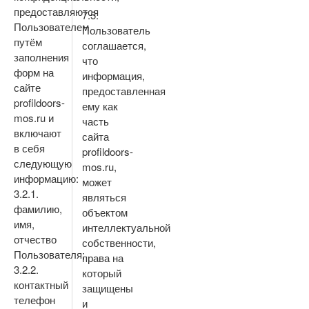
предоставляются
7.5.
Пользователем
Пользователь
путём
соглашается,
заполнения
что
форм на
информация,
сайте
предоставленная
profildoors-
ему как
mos.ru и
часть
включают
сайта
в себя
profildoors-
следующую
mos.ru,
информацию:
может
3.2.1.
являться
фамилию,
объектом
имя,
интеллектуальной
отчество
собственности,
Пользователя;
права на
3.2.2.
который
контактный
защищены
телефон
и