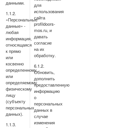
данными.
для
использования
1.1.2.
сайта
«Персональные
profildoors-
данные» -
mos.ru, и
любая
давать
информация,
согласие
относящаяся
на их
к прямо
обработку.
или
косвенно
6.1.2.
определенному,
Обновить,
или
дополнить
определяемому
предоставленную
физическому
информацию
лицу
о
(субъекту
персональных
персональных
данных в
данных).
случае
изменения
1.1.3.