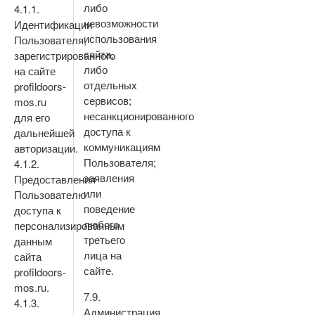
либо
4.1.1.
невозможности
Идентификации
использования
Пользователя,
сайта,
зарегистрированного
либо
на сайте
отдельных
profildoors-
сервисов;
mos.ru
несанкционированного
для его
доступа к
дальнейшей
коммуникациям
авторизации.
Пользователя;
4.1.2.
заявления
Предоставления
или
Пользователю
поведение
доступа к
любого
персонализированным
третьего
данным
лица на
сайта
сайте.
profildoors-
mos.ru.
7.9.
4.1.3.
Администрация