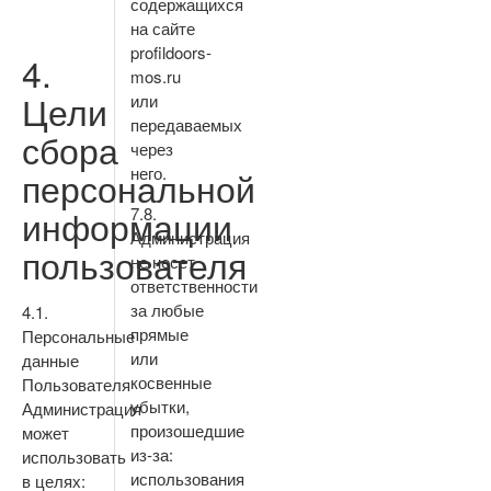
содержащихся
на сайте
profildoors-
4.
mos.ru
Цели
или
передаваемых
сбора
через
него.
персональной
информации
7.8.
Администрация
пользователя
не несет
ответственности
за любые
4.1.
прямые
Персональные
или
данные
косвенные
Пользователя
убытки,
Администрация
произошедшие
может
из-за:
использовать
использования
в целях: