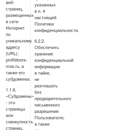
веб-
указанных
страниц,
в п. 4
размещенных
настоящей
в сети
Политики
Интернет
конфиденциальности.
по
уникальному
6.2.2.
адресу
Обеспечить
(URL):
хранение
profildoors-
конфиденциальной
mos.ru, а
информации
также его
в тайне,
субдоменах.
не
разглашать
1.1.6.
без
«Субдомены»
предварительного
- это
письменного
страницы
разрешения
или
Пользователя,
совокупность
а также
страниц,