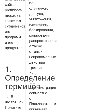
или
сайта
случайного
profildoors-
доступа,
mos.ru (а
уничтожения,
также его
изменения,
субдоменов),
блокирования,
его
копирования,
программ
распространения,
и его
а также
продуктов.
от иных
неправомерных
действий
1.
третьих
лиц.
Определение
5.5.
терминов
Администрация
совместно
1.1 В
с
настоящей
Пользователем
Политике
принимает