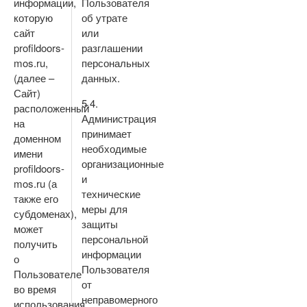
информации,
Пользователя
которую
об утрате
сайт
или
profildoors-
разглашении
mos.ru,
персональных
(далее –
данных.
Сайт)
5.4.
расположенный
Администрация
на
принимает
доменном
необходимые
имени
организационные
profildoors-
и
mos.ru (а
технические
также его
меры для
субдоменах),
защиты
может
персональной
получить
информации
о
Пользователя
Пользователе
от
во время
неправомерного
использования