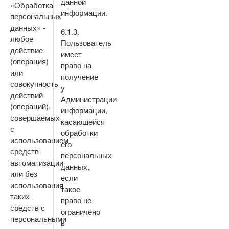
данной
«Обработка
информации.
персональных
данных» -
6.1.3.
любое
Пользователь
действие
имеет
(операция)
право на
или
получение
совокупность
у
действий
Администрации
(операций),
информации,
совершаемых
касающейся
с
обработки
использованием
его
средств
персональных
автоматизации
данных,
или без
если
использования
такое
таких
право не
средств с
ограничено
персональными
в