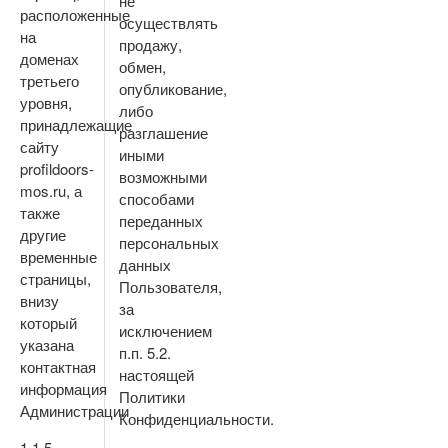
не
расположенные
осуществлять
на
продажу,
доменах
обмен,
третьего
опубликование,
уровня,
либо
принадлежащие
разглашение
сайту
иными
profildoors-
возможными
mos.ru, а
способами
также
переданных
другие
персональных
временные
данных
страницы,
Пользователя,
внизу
за
который
исключением
указана
п.п. 5.2.
контактная
настоящей
информация
Политики
Администрации
Конфиденциальности.
1.1.5.