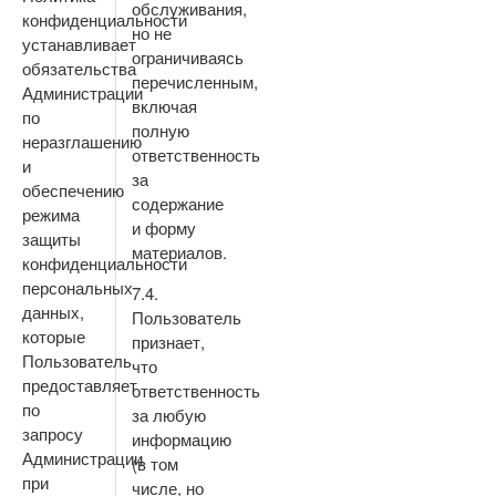
обслуживания,
конфиденциальности
но не
устанавливает
ограничиваясь
обязательства
перечисленным,
Администрации
включая
по
полную
неразглашению
ответственность
и
за
обеспечению
содержание
режима
и форму
защиты
материалов.
конфиденциальности
персональных
7.4.
данных,
Пользователь
которые
признает,
Пользователь
что
предоставляет
ответственность
по
за любую
запросу
информацию
Администрации
(в том
при
числе, но