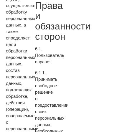
Права
осуществляют
и
обработку
персональных
обязанности
данных, а
также
сторон
определяет
цели
6.1.
обработки
Пользователь
персональных
вправе:
данных,
состав
6.1.1.
персональных
Принимать
данных,
свободное
подлежащих
решение
обработке,
о
действия
предоставлении
(операции),
своих
совершаемые
персональных
с
данных,
персональными
необходимых