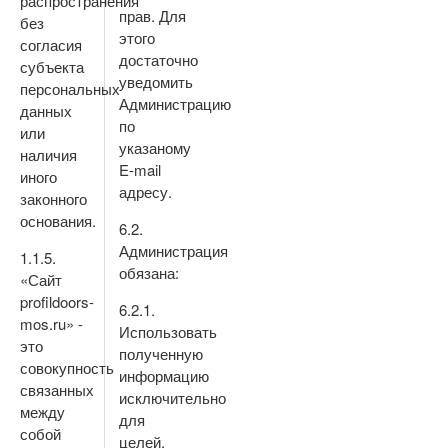
распространения
прав. Для
без
этого
согласия
достаточно
субъекта
уведомить
персональных
Администрацию
данных
по
или
указаному
наличия
E-mail
иного
адресу.
законного
основания.
6.2.
Администрация
1.1.5.
обязана:
«Сайт
profildoors-
6.2.1.
mos.ru» -
Использовать
это
полученную
совокупность
информацию
связанных
исключительно
между
для
собой
целей,