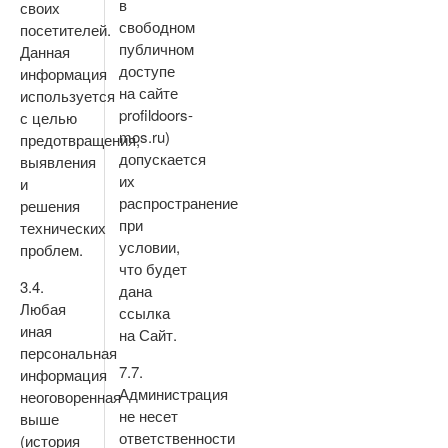
в
своих
свободном
посетителей.
публичном
Данная
доступе
информация
на сайте
используется
profildoors-
с целью
mos.ru)
предотвращения,
допускается
выявления
их
и
распространение
решения
при
технических
условии,
проблем.
что будет
3.4.
дана
Любая
ссылка
иная
на Сайт.
персональная
7.7.
информация
Администрация
неоговоренная
не несет
выше
ответственности
(история