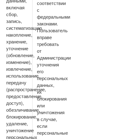
данными,
соответствии
включая
с
сбор,
федеральными
запись,
законами.
систематизацию,
Пользователь
накопление,
вправе
хранение,
требовать
уточнение
от
(обновление,
Администрации
изменение),
уточнения
извлечение,
его
использование,
персональных
передачу
данных,
(распространение,
их
предоставление,
блокирования
доступ),
или
обезличивание,
уничтожения
блокирование,
в случае,
удаление,
если
уничтожение
персональные
персональных