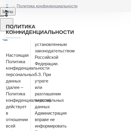
Политика конфиденциальности
Menu
0
ПОЛИТИКА
КОНФИДЕНЦИАЛЬНОСТИ
установленным
законодательством
Настоящая
Российской
Политика
Федерации.
конфиденциальности
персональных
5.3. При
данных
утрате
(далее –
или
Политика
разглашении
конфиденциальности)
персональных
действует
данных
в
Администрация
отношении
вправе не
всей
информировать