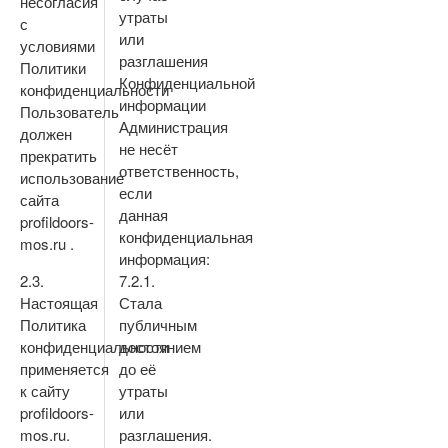
несогласия
утраты
с
или
условиями
разглашения
Политики
Конфиденциальной
конфиденциальности
информации
Пользователь
Администрация
должен
не несёт
прекратить
ответственность,
использование
если
сайта
данная
profildoors-
конфиденциальная
mos.ru .
информация:
2.3.
7.2.1.
Настоящая
Стала
Политика
публичным
конфиденциальности
достоянием
применяется
до её
к сайту
утраты
profildoors-
или
mos.ru.
разглашения.