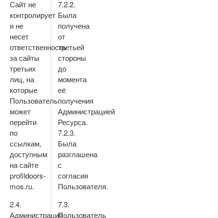
Сайт не
7.2.2.
контролирует
Была
и не
получена
несет
от
ответственность
третьей
за сайты
стороны
третьих
до
лиц, на
момента
которые
её
Пользователь
получения
может
Администрацией
перейти
Ресурса.
по
7.2.3.
ссылкам,
Была
доступным
разглашена
на сайте
с
profildoors-
согласия
mos.ru.
Пользователя.
2.4.
7.3.
Администрация
Пользователь