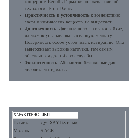
концерном Renolit, Германия по эксклюзивной
технологии ProfilDoors.
Практичность и устойчивость
к воздействию
света и химических веществ, не выцветает.
Долговечность.
Дверные полотна влагостойкие,
их можно устанавливать в ванную комнату.
Поверхность особо устойчива к истиранию. Она
выдерживает высокие нагрузки, тем самым
обеспечивая долгий срок службы.
Экологичность
. Абсолютно безопасные для
человека материалы.
ХАРАКТЕРИСТИКИ
ХАРАКТЕРИСТИКИ
Вставка
Дуб SKY Белёный
Модель
5 AGK