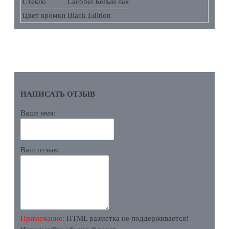
Стекло
Lacobel Белый лак
Цвет кромки
Black Edition
ОТЗЫВЫ
НАПИСАТЬ ОТЗЫВ
Ваше имя:
Ваш отзыв:
Примечание:
HTML разметка не поддерживается!