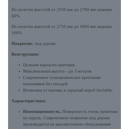
На полотна высотой от 2550 мм до 2700 мм наценка
60%
На полотна высотой от 2750 мм до 3000 мм наценка
100%
Покрытие:
под дерево.
Конструкция:
Цельная каркасно-щитовая.
Максимальная высота - до 3 метров.
Современное телескопическое крепление
наличников без гвоздей.
Возможна установка в скрытый короб Invisible.
Характеристики:
Инновационность.
Поверхность очень приятная
на ощупь. Современное покрытие под дерево
производится на высокоточном оборудовании