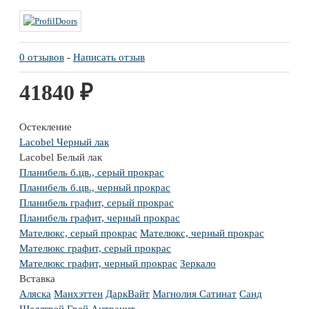
0 отзывов
-
Написать отзыв
41840 ₽
Остекление
Lacobel Черный лак
Lacobel Белый лак
Планибель б.цв., серый прокрас
Планибель б.цв., черный прокрас
Планибель графит, серый прокрас
Планибель графит, черный прокрас
Мателюкс, серый прокрас
Мателюкс, черный прокрас
Мателюкс графит, серый прокрас
Мателюкс графит, черный прокрас
Зеркало
Вставка
Аляска
Манхэттен
ДаркВайт
Магнолия Сатинат
Санд