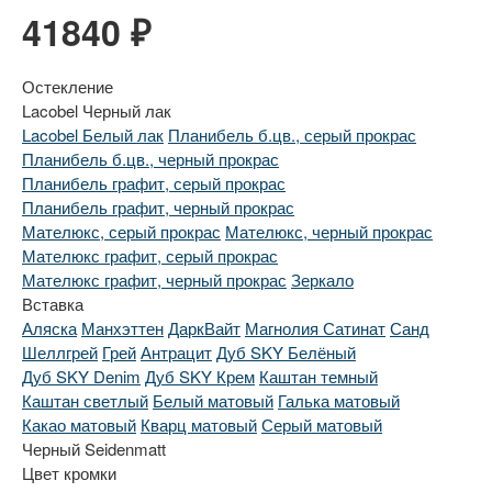
41840 ₽
Остекление
Lacobel Черный лак
Lacobel Белый лак
Планибель б.цв., серый прокрас
Планибель б.цв., черный прокрас
Планибель графит, серый прокрас
Планибель графит, черный прокрас
Мателюкс, серый прокрас
Мателюкс, черный прокрас
Мателюкс графит, серый прокрас
Мателюкс графит, черный прокрас
Зеркало
Вставка
Аляска
Манхэттен
ДаркВайт
Магнолия Сатинат
Санд
Шеллгрей
Грей
Антрацит
Дуб SKY Белёный
Дуб SKY Denim
Дуб SKY Крем
Каштан темный
Каштан светлый
Белый матовый
Галька матовый
Какао матовый
Кварц матовый
Серый матовый
Черный Seidenmatt
Цвет кромки