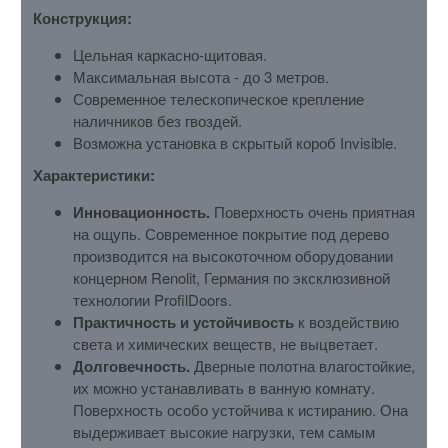
Конструкция:
Цельная каркасно-щитовая.
Максимальная высота - до 3 метров.
Современное телескопическое крепление
наличников без гвоздей.
Возможна установка в скрытый короб Invisible.
Характеристики:
Инновационность.
Поверхность очень приятная
на ощупь. Современное покрытие под дерево
производится на высокоточном оборудовании
концерном Renolit, Германия по эксклюзивной
технологии ProfilDoors.
Практичность и устойчивость
к воздействию
света и химических веществ, не выцветает.
Долговечность.
Дверные полотна влагостойкие,
их можно устанавливать в ванную комнату.
Поверхность особо устойчива к истиранию. Она
выдерживает высокие нагрузки, тем самым