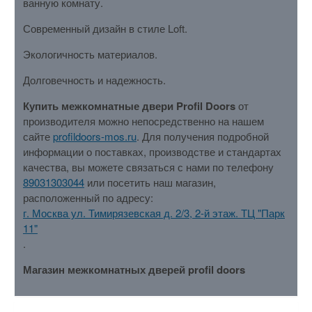
ванную комнату.
Современный дизайн в стиле Loft.
Экологичность материалов.
Долговечность и надежность.
Купить межкомнатные двери Profil Doors
от
производителя можно непосредственно на нашем
сайте
profildoors-mos.ru
. Для получения подробной
информации о поставках, производстве и стандартах
качества, вы можете связаться с нами по телефону
89031303044
или посетить наш магазин,
расположенный по адресу:
г. Москва ул. Тимирязевская д. 2/3, 2-й этаж. ТЦ "Парк
11"
.
Магазин межкомнатных дверей profil doors