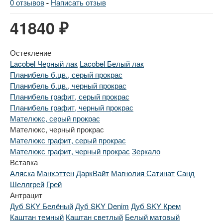
0 отзывов
-
Написать отзыв
41840 ₽
Остекление
Lacobel Черный лак
Lacobel Белый лак
Планибель б.цв., серый прокрас
Планибель б.цв., черный прокрас
Планибель графит, серый прокрас
Планибель графит, черный прокрас
Мателюкс, серый прокрас
Мателюкс, черный прокрас
Мателюкс графит, серый прокрас
Мателюкс графит, черный прокрас
Зеркало
Вставка
Аляска
Манхэттен
ДаркВайт
Магнолия Сатинат
Санд
Шеллгрей
Грей
Антрацит
Дуб SKY Белёный
Дуб SKY Denim
Дуб SKY Крем
Каштан темный
Каштан светлый
Белый матовый