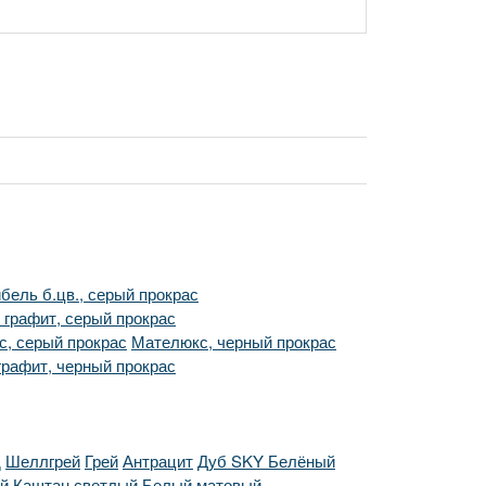
бель б.цв., серый прокрас
графит, серый прокрас
, серый прокрас
Мателюкс, черный прокрас
рафит, черный прокрас
д
Шеллгрей
Грей
Антрацит
Дуб SKY Белёный
й
Каштан светлый
Белый матовый