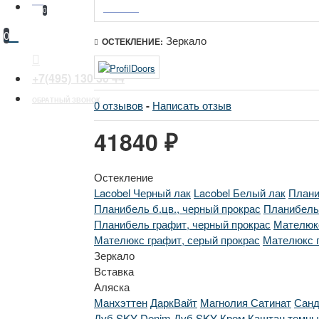
0
0
Зеркало
ОСТЕКЛЕНИЕ:
+7(495) 130 30 44
ОБРАТНЫЙ ЗВОНОК
0 отзывов
-
Написать отзыв
41840 ₽
Остекление
Lacobel Черный лак
Lacobel Белый лак
Плани
Планибель б.цв., черный прокрас
Планибель 
Планибель графит, черный прокрас
Мателюкс
Мателюкс графит, серый прокрас
Мателюкс г
Зеркало
Вставка
Аляска
Манхэттен
ДаркВайт
Магнолия Сатинат
Сан
Дуб SKY Denim
Дуб SKY Крем
Каштан темны