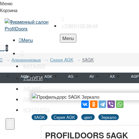
Меню
Корзина
+7(903)130-30-44
Menu
Menu
0
Алюминиевые
Серия AGK
5AGK
КАТАЛОГ
AGN
AGK
AG
AV
AX
AGP
УСЛУГИ
АКЦИИ
ДИЗАЙНЕРАМ
КОНТАКТЫ
5AGK
Серия AGK
цвет
Зеркало
PROFILDOORS 5AGK