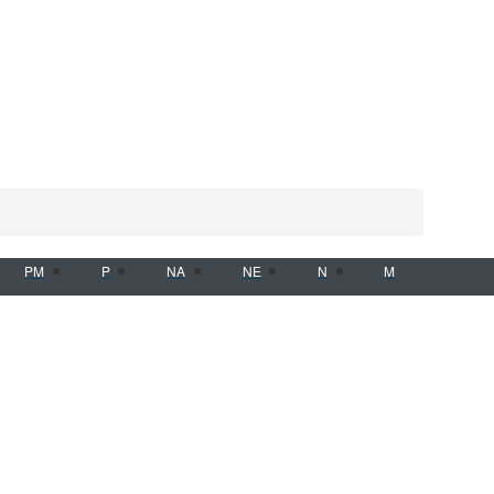
PM
P
NA
NE
N
M