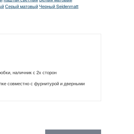
ый
Серый матовый
Черный Seidenmatt
обки, наличник с 2х сторон
пке совместно с фурнитурой и дверными