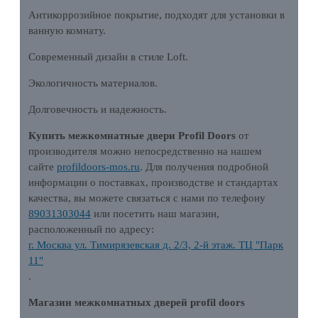
Антикоррозийное покрытие, подходят для установки в
ванную комнату.
Современный дизайн в стиле Loft.
Экологичность материалов.
Долговечность и надежность.
Купить межкомнатные двери Profil Doors
от
производителя можно непосредственно на нашем
сайте
profildoors-mos.ru
. Для получения подробной
информации о поставках, производстве и стандартах
качества, вы можете связаться с нами по телефону
89031303044
или посетить наш магазин,
расположенный по адресу:
г. Москва ул. Тимирязевская д. 2/3, 2-й этаж. ТЦ "Парк
11"
.
Магазин межкомнатных дверей profil doors