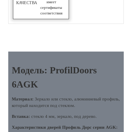
имеет
КАЧЕСТВА
сертификаты
соответствия
ОПИСАНИЕ
Модель: ProfilDoors
6AGK
Материал:
Зеркало или стекло, алюминиевый профиль,
который находится под стеклом.
Вставка:
стекло 4 мм, зеркало, под дерево.
Характеристики дверей Профиль Дорс серии AGK: