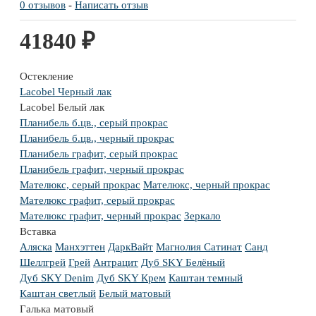
0 отзывов
-
Написать отзыв
41840 ₽
Остекление
Lacobel Черный лак
Lacobel Белый лак
Планибель б.цв., серый прокрас
Планибель б.цв., черный прокрас
Планибель графит, серый прокрас
Планибель графит, черный прокрас
Мателюкс, серый прокрас
Мателюкс, черный прокрас
Мателюкс графит, серый прокрас
Мателюкс графит, черный прокрас
Зеркало
Вставка
Аляска
Манхэттен
ДаркВайт
Магнолия Сатинат
Санд
Шеллгрей
Грей
Антрацит
Дуб SKY Белёный
Дуб SKY Denim
Дуб SKY Крем
Каштан темный
Каштан светлый
Белый матовый
Галька матовый