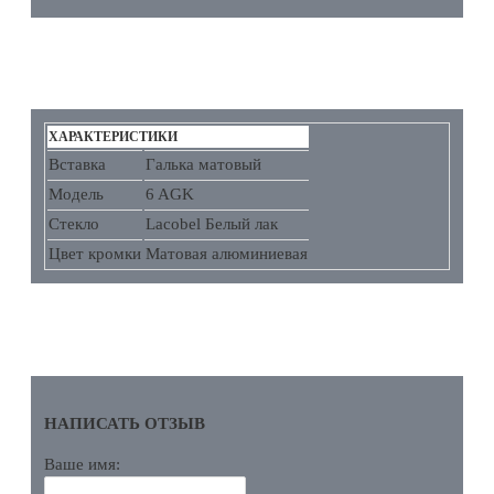
ХАРАКТЕРИСТИКИ
ХАРАКТЕРИСТИКИ
Вставка
Галька матовый
Модель
6 AGK
Стекло
Lacobel Белый лак
Цвет кромки
Матовая алюминиевая
ОТЗЫВЫ
НАПИСАТЬ ОТЗЫВ
Ваше имя: