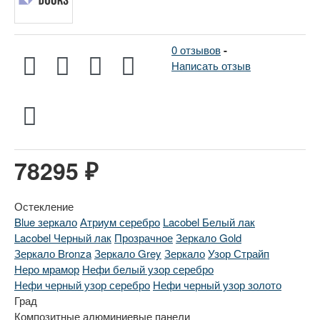
0 отзывов
-
Написать отзыв
78295 ₽
Остекление
Blue зеркало
Атриум серебро
Lacobel Белый лак
Lacobel Черный лак
Прозрачное
Зеркало Gold
Зеркало Bronza
Зеркало Grey
Зеркало
Узор Страйп
Неро мрамор
Нефи белый узор серебро
Нефи черный узор серебро
Нефи черный узор золото
Град
Композитные алюминиевые панели