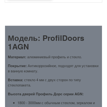
ОПИСАНИЕ
Модель: ProfilDoors
1AGN
Материал:
алюминиевый профиль и стекло.
Покрытие:
Антикоррозийное, подходят для установки
в ванную комнату.
Вставка:
стекло 4 мм с двух сторон по типу
стеклопакета.
Высота дверей Профиль Дорс серии AGN:
1800 - 3000мм с обычным стеклом, зеркалом и