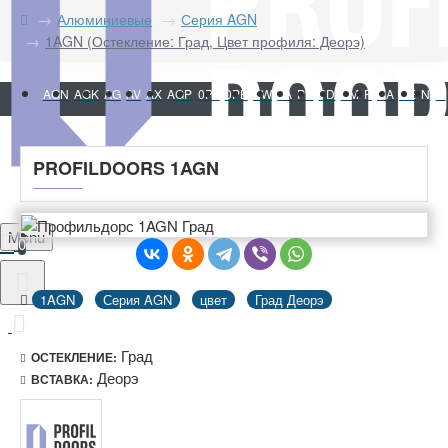
Алюминиевые
Серия AGN
1AGN (Остекление: Град, Цвет профиля: Деорэ)
AGN
AGK
AG
AV
AX
AGP
0PA
0PE
PW
PA
PE
PD
PM
P
NA
NE
N
M
PROFILDOORS 1AGN
Menu
0
1AGN
Серия AGN
цвет
Град Деорэ
Град
ОСТЕКЛЕНИЕ:
Деорэ
ВСТАВКА: