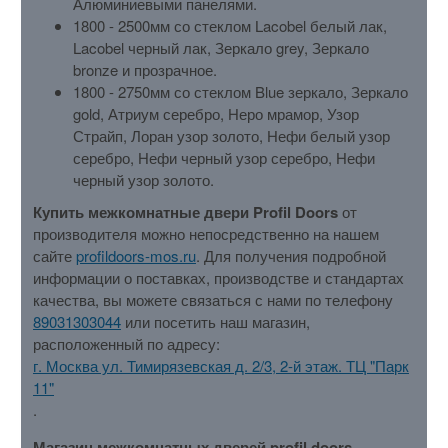
Алюминиевыми панелями.
1800 - 2500мм со стеклом Lacobel белый лак,
Lacobel черный лак, Зеркало grey, Зеркало
bronze и прозрачное.
1800 - 2750мм со стеклом Blue зеркало, Зеркало
gold, Атриум серебро, Неро мрамор, Узор
Страйп, Лоран узор золото, Нефи белый узор
серебро, Нефи черный узор серебро, Нефи
черный узор золото.
Купить межкомнатные двери Profil Doors
от
производителя можно непосредственно на нашем
сайте
profildoors-mos.ru
. Для получения подробной
информации о поставках, производстве и стандартах
качества, вы можете связаться с нами по телефону
89031303044
или посетить наш магазин,
расположенный по адресу:
г. Москва ул. Тимирязевская д. 2/3, 2-й этаж. ТЦ "Парк
11"
.
Магазин межкомнатных дверей profil doors