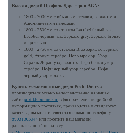
Высота дверей Профиль Дорс серии AGN:
1800 - 3000мм с обычным стеклом, зеркалом и
Алюминиевыми панелями.
1800 - 2500мм со стеклом Lacobel белый лак,
Lacobel черный лак, Зеркало grey, Зеркало bronze
и прозрачное.
1800 - 2750мм со стеклом Blue зеркало, Зеркало
gold, Атриум серебро, Неро мрамор, Узор
Страйп, Лоран узор золото, Нефи белый узор
серебро, Нефи черный узор серебро, Нефи
черный узор золото.
Купить межкомнатные двери Profil Doors
от
производителя можно непосредственно на нашем
сайте
profildoors-mos.ru
. Для получения подробной
информации о поставках, производстве и стандартах
качества, вы можете связаться с нами по телефону
89031303044
или посетить наш магазин,
расположенный по адресу:
г. Москва ул. Тимирязевская д. 2/3, 2-й этаж. ТЦ "Парк