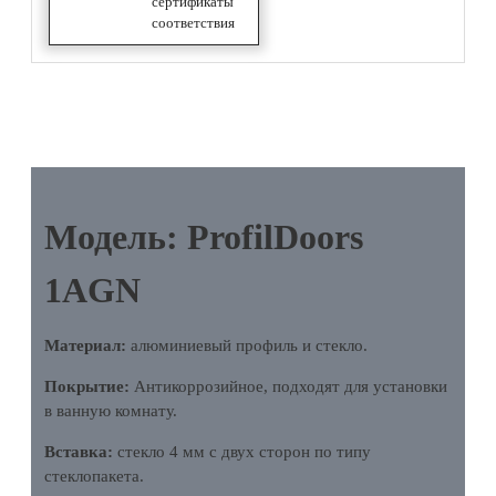
сертификаты
соответствия
ОПИСАНИЕ
Модель: ProfilDoors
1AGN
Материал:
алюминиевый профиль и стекло.
Покрытие:
Антикоррозийное, подходят для установки
в ванную комнату.
Вставка:
стекло 4 мм с двух сторон по типу
стеклопакета.