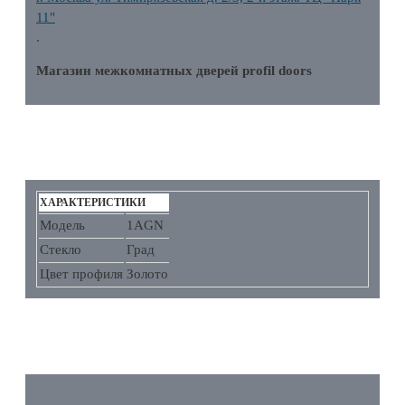
11"
.
Магазин межкомнатных дверей profil doors
ХАРАКТЕРИСТИКИ
ХАРАКТЕРИСТИКИ
Модель
1AGN
Стекло
Град
Цвет профиля
Золото
ОТЗЫВЫ