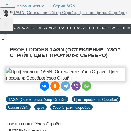
Алюминиевые
Серия AGN
Menu
1AGN (Остекление: Узор Страйп, Цвет профиля: Серебро)
0
AGN
AGK
AG
AV
AX
AGP
0PA
0PE
PW
PA
PE
PD
PM
P
NA
NE
N
M
PROFILDOORS 1AGN (ОСТЕКЛЕНИЕ: УЗОР
СТРАЙП, ЦВЕТ ПРОФИЛЯ: СЕРЕБРО)
1AGN (Остекление: Узор Страйп
Цвет профиля: Серебро)
Серия AGN
цвет
Узор Страйп Серебро
Узор Страйп
ОСТЕКЛЕНИЕ:
Серебро
ВСТАВКА: