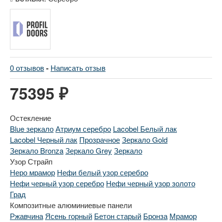
0 отзывов
-
Написать отзыв
75395 ₽
Остекление
Blue зеркало
Атриум серебро
Lacobel Белый лак
Lacobel Черный лак
Прозрачное
Зеркало Gold
Зеркало Bronza
Зеркало Grey
Зеркало
Узор Страйп
Неро мрамор
Нефи белый узор серебро
Нефи черный узор серебро
Нефи черный узор золото
Град
Композитные алюминиевые панели
Ржавчина
Ясень горный
Бетон старый
Бронза
Мрамор