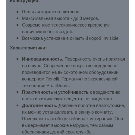
Конструкция:
Цельная каркасно-щитовая.
Максимальная высота - до 3 метров.
Современное телескопическое крепление
наличников без гвоздей.
Возможна установка в скрытый короб Invisible.
Характеристики:
Инновационность.
Поверхность очень приятная
на ощупь. Современное покрытие под дерево
производится на высокоточном оборудовании
концерном Renolit, Германия по эксклюзивной
технологии ProfilDoors.
Практичность и устойчивость
к воздействию
света и химических веществ, не выцветает.
Долговечность.
Дверные полотна влагостойкие,
их можно устанавливать в ванную комнату.
Поверхность особо устойчива к истиранию. Она
выдерживает высокие нагрузки, тем самым
обеспечивая долгий срок службы.