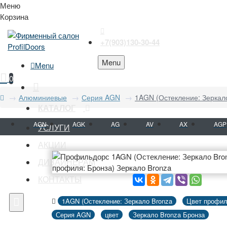
Меню
Корзина
+7(903)130-30-44
Menu
Menu
0
Алюминиевые
Серия AGN
1AGN (Остекление: Зеркало
КАТАЛОГ
AGN
AGK
AG
AV
AX
AGP
УСЛУГИ
АКЦИИ
ДИЗАЙНЕРАМ
КОНТАКТЫ
1AGN (Остекление: Зеркало Bronza
Цвет профил
Серия AGN
цвет
Зеркало Bronza Бронза