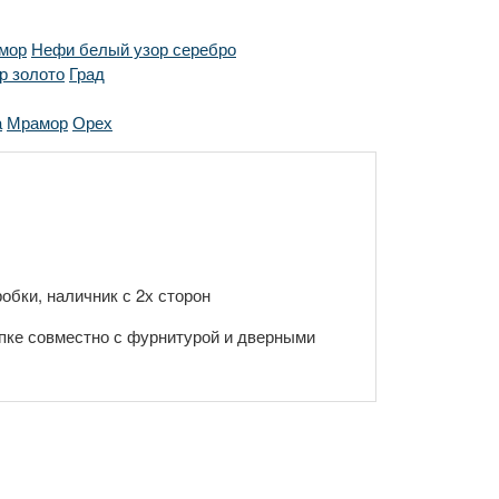
мор
Нефи белый узор серебро
р золото
Град
а
Мрамор
Орех
обки, наличник с 2х сторон
пке совместно с фурнитурой и дверными