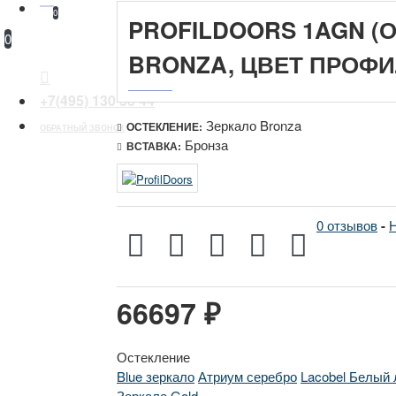
0
PROFILDOORS 1AGN (
0
BRONZA, ЦВЕТ ПРОФИ
+7(495) 130 30 44
Зеркало Bronza
ОСТЕКЛЕНИЕ:
ОБРАТНЫЙ ЗВОНОК
Бронза
ВСТАВКА:
0 отзывов
-
Н
66697 ₽
Остекление
Blue зеркало
Атриум серебро
Lacobel Белый 
Зеркало Gold