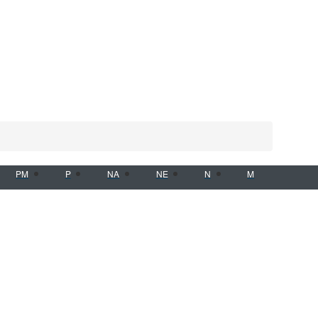
PM
P
NA
NE
N
M