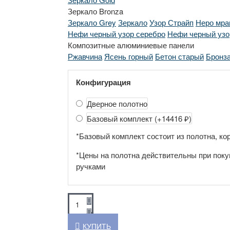
Зеркало Bronza
Зеркало Grey
Зеркало
Узор Страйп
Неро мра
Нефи черный узор серебро
Нефи черный узо
Композитные алюминиевые панели
Ржавчина
Ясень горный
Бетон старый
Бронз
Конфигурация
Дверное полотно
Базовый комплект
(+14416 ₽)
*Базовый комплект состоит из полотна, кор
*Цены на полотна действительны при поку
ручками
КУПИТЬ