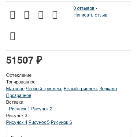
0 отзывов
-
Написать отзыв
51507 ₽
Остекление
Тонированное
Матовое
Черный триплекс
Белый триплекс
Зеркало
Прозрачное
Вставка
-
Рисунок 1
Рисунок 2
Рисунок 3
Рисунок 4
Рисунок 5
Рисунок 6