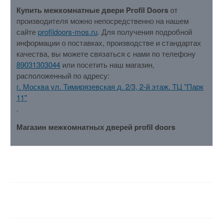
Купить межкомнатные двери Profil Doors
от
производителя можно непосредственно на нашем
сайте
profildoors-mos.ru
. Для получения подробной
информации о поставках, производстве и стандартах
качества, вы можете связаться с нами по телефону
89031303044
или посетить наш магазин,
расположенный по адресу:
г. Москва ул. Тимирязевская д. 2/3, 2-й этаж. ТЦ "Парк
11"
.
Магазин межкомнатных дверей profil doors
ХАРАКТЕРИСТИКИ
ОТЗЫВЫ