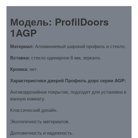
Модель: ProfilDoors
1AGP
Материал:
Алюминиевый широкий профиль и стекло.
Вставка:
стекло одинарное 6 мм, зеркало.
Кромка:
нет.
Характеристики дверей Профиль дорс серии AGP:
Антикоррозийное покрытие, подходят для установки в
ванную комнату.
Классический дизайн.
Экологичность материалов.
Долговечность и надежность.