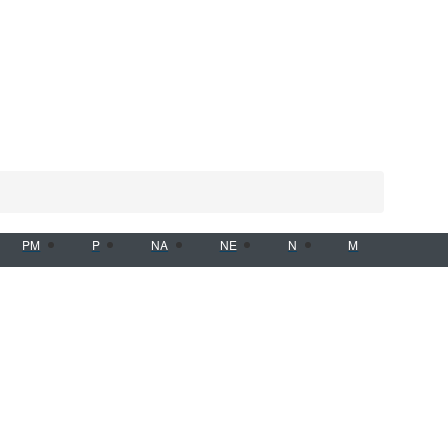
PM
P
NA
NE
N
M