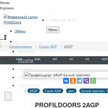
Меню
Корзина
+7(903)130-30-44
Menu
Menu
0
Алюминиевые
Серия AGP
2AGP
КАТАЛОГ
AGN
AGK
AG
AV
AX
AGP
УСЛУГИ
АКЦИИ
ДИЗАЙНЕРАМ
КОНТАКТЫ
2AGP
Серия AGP
цвет
Белый триплекс 
PROFILDOORS 2AGP