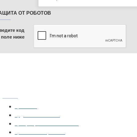
АЩИТА ОТ РОБОТОВ
ведите код
 поле ниже
МЕНЮ
Главная
Доставка и монтаж
Сертификаты соответствия
Системы открывания