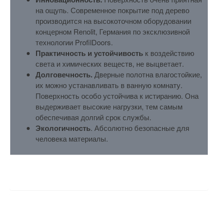
на ощупь. Современное покрытие под дерево
производится на высокоточном оборудовании
концерном Renolit, Германия по эксклюзивной
технологии ProfilDoors.
Практичность и устойчивость
к воздействию
света и химических веществ, не выцветает.
Долговечность.
Дверные полотна влагостойкие,
их можно устанавливать в ванную комнату.
Поверхность особо устойчива к истиранию. Она
выдерживает высокие нагрузки, тем самым
обеспечивая долгий срок службы.
Экологичность
. Абсолютно безопасные для
человека материалы.
ХАРАКТЕРИСТИКИ
ОТЗЫВЫ