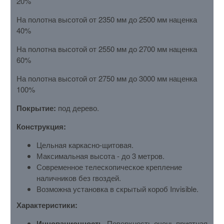
20%
На полотна высотой от 2350 мм до 2500 мм наценка
40%
На полотна высотой от 2550 мм до 2700 мм наценка
60%
На полотна высотой от 2750 мм до 3000 мм наценка
100%
Покрытие:
под дерево.
Конструкция:
Цельная каркасно-щитовая.
Максимальная высота - до 3 метров.
Современное телескопическое крепление
наличников без гвоздей.
Возможна установка в скрытый короб Invisible.
Характеристики:
Инновационность.
Поверхность очень приятная