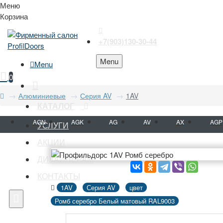
Меню
Корзина
+7(903)130-30-44
Menu
Menu
0
Алюминиевые
Серия AV
1AV
КАТАЛОГ
AGN
AGK
AG
AV
AX
AGP
УСЛУГИ
АКЦИИ
ДИЗАЙНЕРАМ
КОНТАКТЫ
1AV
Серия AV
цвет
Ромб серебро Белый матовый RAL9003