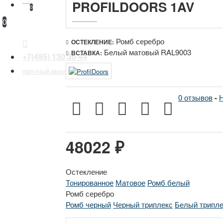
PROFILDOORS 1AV
0
0
Ромб серебро
ОСТЕКЛЕНИЕ:
Белый матовый RAL9003
ВСТАВКА:
+7(495) 130 30 44
ОБРАТНЫЙ ЗВОНОК
0 отзывов
-
Н
48022 ₽
Остекление
Тонированное
Матовое
Ромб белый
Ромб серебро
Ромб черный
Черный триплекс
Белый трипле