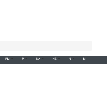
PM
P
NA
NE
N
M