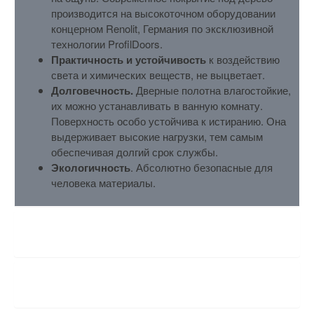
производится на высокоточном оборудовании
концерном Renolit, Германия по эксклюзивной
технологии ProfilDoors.
Практичность и устойчивость
к воздействию
света и химических веществ, не выцветает.
Долговечность.
Дверные полотна влагостойкие,
их можно устанавливать в ванную комнату.
Поверхность особо устойчива к истиранию. Она
выдерживает высокие нагрузки, тем самым
обеспечивая долгий срок службы.
Экологичность
. Абсолютно безопасные для
человека материалы.
ХАРАКТЕРИСТИКИ
ОТЗЫВЫ