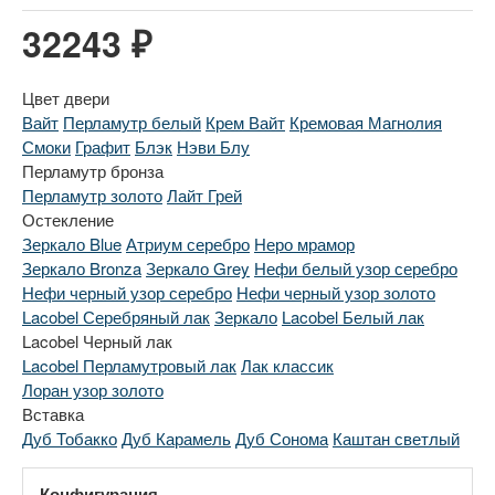
32243 ₽
Цвет двери
Вайт
Перламутр белый
Крем Вайт
Кремовая Магнолия
Смоки
Графит
Блэк
Нэви Блу
Перламутр бронза
Перламутр золото
Лайт Грей
Остекление
Зеркало Blue
Атриум серебро
Неро мрамор
Зеркало Bronza
Зеркало Grey
Нефи белый узор серебро
Нефи черный узор серебро
Нефи черный узор золото
Lacobel Серебряный лак
Зеркало
Lacobel Белый лак
Lacobel Черный лак
Lacobel Перламутровый лак
Лак классик
Лоран узор золото
Вставка
Дуб Тобакко
Дуб Карамель
Дуб Сонома
Каштан светлый
Конфигурация