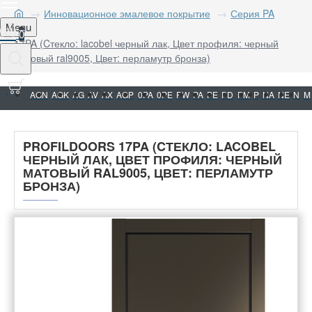
Инновационное эмалевое покрытие
Серия PA
Menu
0
17PA (Cтекло: lacobel черный лак, Цвет профиля: черный
матовый ral9005, Цвет: перламутр бронза)
AGN
AGK
AG
AV
AX
AGP
0PA
0PE
PW
PA
PE
PD
PM
P
NA
NE
N
M
PROFILDOORS 17PA (CТЕКЛО: LACOBEL
ЧЕРНЫЙ ЛАК, ЦВЕТ ПРОФИЛЯ: ЧЕРНЫЙ
МАТОВЫЙ RAL9005, ЦВЕТ: ПЕРЛАМУТР
БРОНЗА)