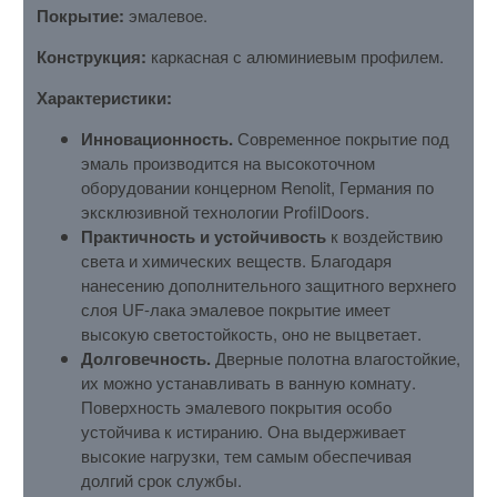
Покрытие:
эмалевое.
Конструкция:
каркасная с алюминиевым профилем.
Характеристики:
Инновационность.
Современное покрытие под
эмаль производится на высокоточном
оборудовании концерном Renolit, Германия по
эксклюзивной технологии ProfilDoors.
Практичность и устойчивость
к воздействию
света и химических веществ. Благодаря
нанесению дополнительного защитного верхнего
слоя UF-лака эмалевое покрытие имеет
высокую светостойкость, оно не выцветает.
Долговечность.
Дверные полотна влагостойкие,
их можно устанавливать в ванную комнату.
Поверхность эмалевого покрытия особо
устойчива к истиранию. Она выдерживает
высокие нагрузки, тем самым обеспечивая
долгий срок службы.