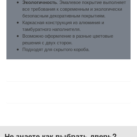
Экологичность
. Эмалевое покрытие выполняет
все требования к современным и экологически
безопасным декоративным покрытиям.
Каркасная конструкция из алюминия и
тамбуратного наполнителя.
Возможно оформление в разные цветовые
решения с двух сторон.
Подходят для скрытого короба.
ХАРАКТЕРИСТИКИ
ОТЗЫВЫ
Не знаете как выбрать
дверь?