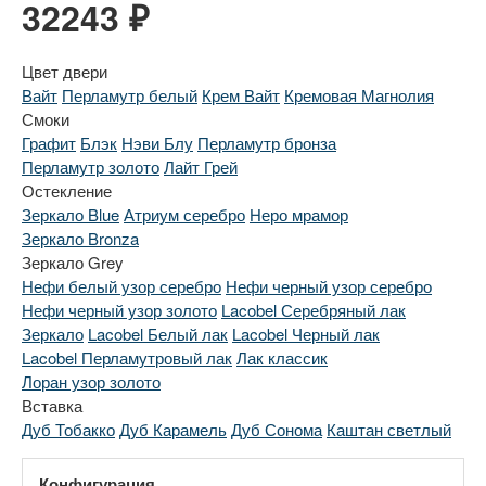
32243 ₽
Цвет двери
Вайт
Перламутр белый
Крем Вайт
Кремовая Магнолия
Смоки
Графит
Блэк
Нэви Блу
Перламутр бронза
Перламутр золото
Лайт Грей
Остекление
Зеркало Blue
Атриум серебро
Неро мрамор
Зеркало Bronza
Зеркало Grey
Нефи белый узор серебро
Нефи черный узор серебро
Нефи черный узор золото
Lacobel Серебряный лак
Зеркало
Lacobel Белый лак
Lacobel Черный лак
Lacobel Перламутровый лак
Лак классик
Лоран узор золото
Вставка
Дуб Тобакко
Дуб Карамель
Дуб Сонома
Каштан светлый
Конфигурация