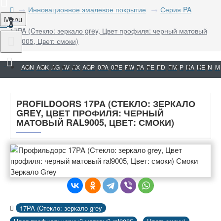
Инновационное эмалевое покрытие
Серия PA
Menu
0
17PA (Cтекло: зеркало grey, Цвет профиля: черный матовый
ral9005, Цвет: смоки)
AGN
AGK
AG
AV
AX
AGP
0PA
0PE
PW
PA
PE
PD
PM
P
NA
NE
N
M
PROFILDOORS 17PA (CТЕКЛО: ЗЕРКАЛО
GREY, ЦВЕТ ПРОФИЛЯ: ЧЕРНЫЙ
МАТОВЫЙ RAL9005, ЦВЕТ: СМОКИ)
17PA (Cтекло: зеркало grey