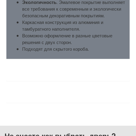
Экологичность
. Эмалевое покрытие выполняет
все требования к современным и экологически
безопасным декоративным покрытиям.
Каркасная конструкция из алюминия и
тамбуратного наполнителя.
Возможно оформление в разные цветовые
решения с двух сторон.
Подходят для скрытого короба.
ХАРАКТЕРИСТИКИ
ОТЗЫВЫ
Не знаете как выбрать
дверь?