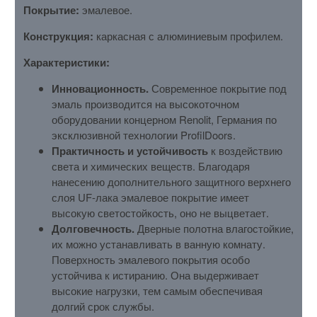
Покрытие:
эмалевое.
Конструкция:
каркасная с алюминиевым профилем.
Характеристики:
Инновационность.
Современное покрытие под
эмаль производится на высокоточном
оборудовании концерном Renolit, Германия по
эксклюзивной технологии ProfilDoors.
Практичность и устойчивость
к воздействию
света и химических веществ. Благодаря
нанесению дополнительного защитного верхнего
слоя UF-лака эмалевое покрытие имеет
высокую светостойкость, оно не выцветает.
Долговечность.
Дверные полотна влагостойкие,
их можно устанавливать в ванную комнату.
Поверхность эмалевого покрытия особо
устойчива к истиранию. Она выдерживает
высокие нагрузки, тем самым обеспечивая
долгий срок службы.