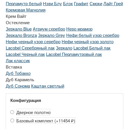
Перламутр белый
Нэви Блу
Блэк
Графит
Смоки
Лайт Грей
Кремовая Магнолия
Крем Вайт
Остекление
Зеркало Blue
Атриум серебро
Неро мрамор
Зеркало Bronza
Зеркало Grey
Нефи белый узор серебро
Нефи черный узор серебро
Нефи черный узор золото
Lacobel Серебряный лак
Зеркало
Lacobel Белый лак
Lacobel Черный лак
Lacobel Перламутровый лак
Лак классик
Вставка
Дуб Тобакко
Дуб Карамель
Дуб Сонома
Каштан светлый
Конфигурация
Дверное полотно
Базовый комплект
(+11454 ₽)