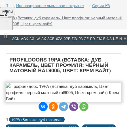
Инновационное эмалевое покрытие
Серия PA
Menu
0
19PA (Вставка: дуб карамель, Цвет профиля: черный матовый
ral9005, Цвет: крем вайт)
AGN
AGK
AG
AV
AX
AGP
0PA
0PE
PW
PA
PE
PD
PM
P
NA
NE
N
M
PROFILDOORS 19PA (ВСТАВКА: ДУБ
КАРАМЕЛЬ, ЦВЕТ ПРОФИЛЯ: ЧЕРНЫЙ
МАТОВЫЙ RAL9005, ЦВЕТ: КРЕМ ВАЙТ)
19PA (Вставка: дуб карамель