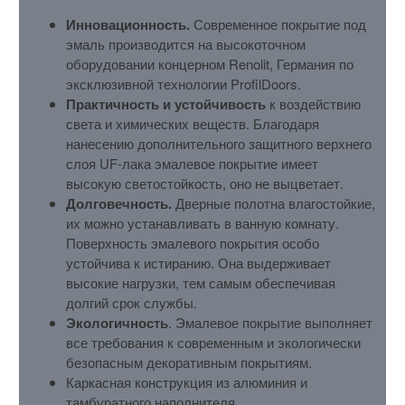
Инновационность.
Современное покрытие под
эмаль производится на высокоточном
оборудовании концерном Renolit, Германия по
эксклюзивной технологии ProfilDoors.
Практичность и устойчивость
к воздействию
света и химических веществ. Благодаря
нанесению дополнительного защитного верхнего
слоя UF-лака эмалевое покрытие имеет
высокую светостойкость, оно не выцветает.
Долговечность.
Дверные полотна влагостойкие,
их можно устанавливать в ванную комнату.
Поверхность эмалевого покрытия особо
устойчива к истиранию. Она выдерживает
высокие нагрузки, тем самым обеспечивая
долгий срок службы.
Экологичность
. Эмалевое покрытие выполняет
все требования к современным и экологически
безопасным декоративным покрытиям.
Каркасная конструкция из алюминия и
тамбуратного наполнителя.