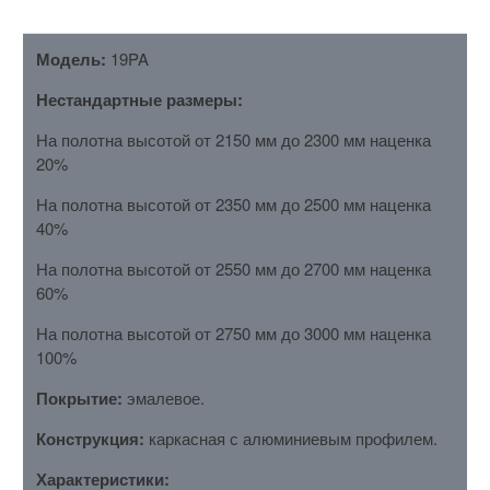
Модель:
19PA
Нестандартные размеры:
На полотна высотой от 2150 мм до 2300 мм наценка
20%
На полотна высотой от 2350 мм до 2500 мм наценка
40%
На полотна высотой от 2550 мм до 2700 мм наценка
60%
На полотна высотой от 2750 мм до 3000 мм наценка
100%
Покрытие:
эмалевое.
Конструкция:
каркасная с алюминиевым профилем.
Характеристики: