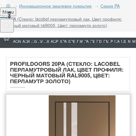
Инновационное эмалевое покрытие
Серия PA
Menu
0
20PA (Cтекло: lacobel перламутровый лак, Цвет профиля:
черный матовый ral9005, Цвет: перламутр золото)
AGN
AGK
AG
AV
AX
AGP
0PA
0PE
PW
PA
PE
PD
PM
P
NA
NE
N
M
PROFILDOORS 20PA (CТЕКЛО: LACOBEL
ПЕРЛАМУТРОВЫЙ ЛАК, ЦВЕТ ПРОФИЛЯ:
ЧЕРНЫЙ МАТОВЫЙ RAL9005, ЦВЕТ:
ПЕРЛАМУТР ЗОЛОТО)