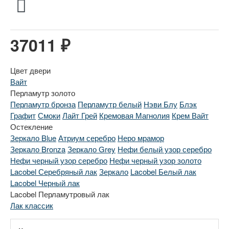
37011 ₽
Цвет двери
Вайт
Перламутр золото
Перламутр бронза
Перламутр белый
Нэви Блу
Блэк
Графит
Смоки
Лайт Грей
Кремовая Магнолия
Крем Вайт
Остекление
Зеркало Blue
Атриум серебро
Неро мрамор
Зеркало Bronza
Зеркало Grey
Нефи белый узор серебро
Нефи черный узор серебро
Нефи черный узор золото
Lacobel Серебряный лак
Зеркало
Lacobel Белый лак
Lacobel Черный лак
Lacobel Перламутровый лак
Лак классик