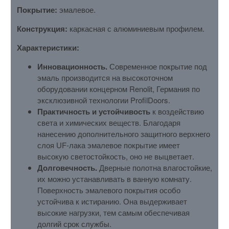
Покрытие:
эмалевое.
Конструкция:
каркасная с алюминиевым профилем.
Характеристики:
Инновационность.
Современное покрытие под
эмаль производится на высокоточном
оборудовании концерном Renolit, Германия по
эксклюзивной технологии ProfilDoors.
Практичность и устойчивость
к воздействию
света и химических веществ. Благодаря
нанесению дополнительного защитного верхнего
слоя UF-лака эмалевое покрытие имеет
высокую светостойкость, оно не выцветает.
Долговечность.
Дверные полотна влагостойкие,
их можно устанавливать в ванную комнату.
Поверхность эмалевого покрытия особо
устойчива к истиранию. Она выдерживает
высокие нагрузки, тем самым обеспечивая
долгий срок службы.