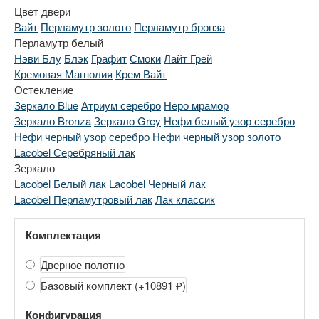
Цвет двери
Вайт
Перламутр золото
Перламутр бронза
Перламутр белый
Нэви Блу
Блэк
Графит
Смоки
Лайт Грей
Кремовая Магнолия
Крем Вайт
Остекление
Зеркало Blue
Атриум серебро
Неро мрамор
Зеркало Bronza
Зеркало Grey
Нефи белый узор серебро
Нефи черный узор серебро
Нефи черный узор золото
Lacobel Серебряный лак
Зеркало
Lacobel Белый лак
Lacobel Черный лак
Lacobel Перламутровый лак
Лак классик
Комплектация
Дверное полотно
Базовый комплект
(+10891 ₽)
Конфигурация