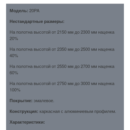
Модель:
20PA
Нестандартные размеры:
На полотна высотой от 2150 мм до 2300 мм наценка
20%
На полотна высотой от 2350 мм до 2500 мм наценка
40%
На полотна высотой от 2550 мм до 2700 мм наценка
60%
На полотна высотой от 2750 мм до 3000 мм наценка
100%
Покрытие:
эмалевое.
Конструкция:
каркасная с алюминиевым профилем.
Характеристики: