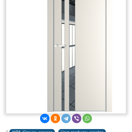
20PA (Cтекло: зеркало
Цвет профиля: серебро