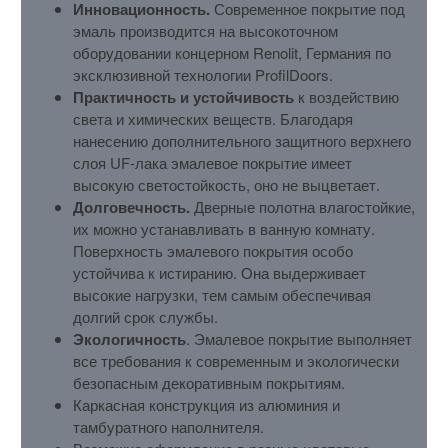
Инновационность.
Современное покрытие под
эмаль производится на высокоточном
оборудовании концерном Renolit, Германия по
эксклюзивной технологии ProfilDoors.
Практичность и устойчивость
к воздействию
света и химических веществ. Благодаря
нанесению дополнительного защитного верхнего
слоя UF-лака эмалевое покрытие имеет
высокую светостойкость, оно не выцветает.
Долговечность.
Дверные полотна влагостойкие,
их можно устанавливать в ванную комнату.
Поверхность эмалевого покрытия особо
устойчива к истиранию. Она выдерживает
высокие нагрузки, тем самым обеспечивая
долгий срок службы.
Экологичность
. Эмалевое покрытие выполняет
все требования к современным и экологически
безопасным декоративным покрытиям.
Каркасная конструкция из алюминия и
тамбуратного наполнителя.