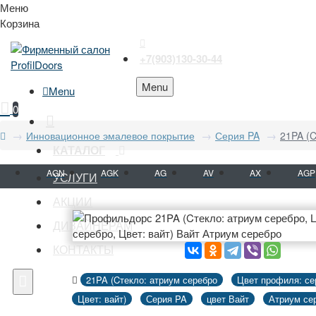
Меню
Корзина
+7(903)130-30-44
Menu
Menu
0
Инновационное эмалевое покрытие
Серия PA
21PA (C
КАТАЛОГ
AGN
AGK
AG
AV
AX
AGP
УСЛУГИ
АКЦИИ
ДИЗАЙНЕРАМ
КОНТАКТЫ
21PA (Cтекло: атриум серебро
Цвет профиля: се
Цвет: вайт)
Серия PA
цвет Вайт
Атриум се