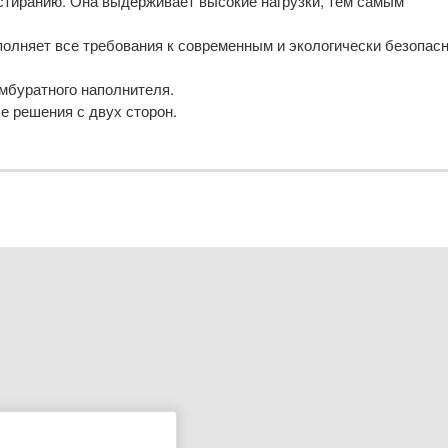
истиранию. Она выдерживает высокие нагрузки, тем самым
полняет все требования к современным и экологически безопас
мбуратного наполнителя.
 решения с двух сторон.