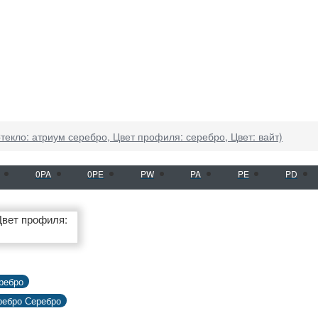
текло: атриум серебро, Цвет профиля: серебро, Цвет: вайт)
0PA
0PE
PW
PA
PE
PD
ребро
ребро Серебро