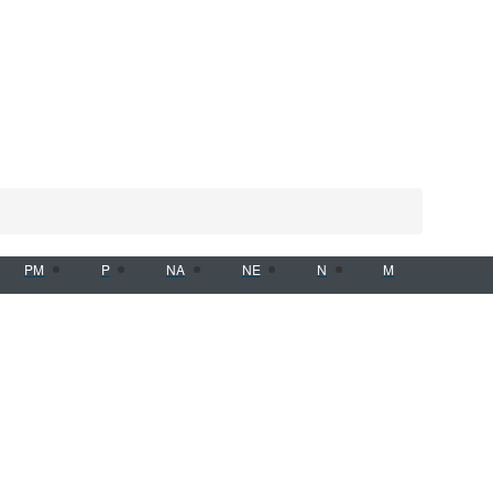
PM
P
NA
NE
N
M