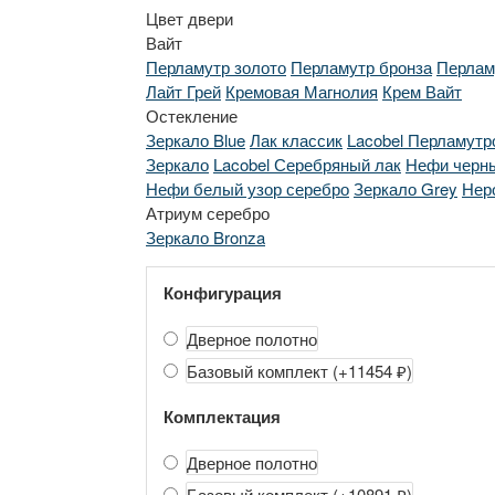
Цвет двери
Вайт
Перламутр золото
Перламутр бронза
Перлам
Лайт Грей
Кремовая Магнолия
Крем Вайт
Остекление
Зеркало Blue
Лак классик
Lacobel Перламутр
Зеркало
Lacobel Серебряный лак
Нефи черны
Нефи белый узор серебро
Зеркало Grey
Нер
Атриум серебро
Зеркало Bronza
Конфигурация
Дверное полотно
Базовый комплект
(+11454 ₽)
Комплектация
Дверное полотно
Базовый комплект
(+10891 ₽)