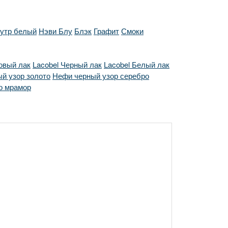
утр белый
Нэви Блу
Блэк
Графит
Смоки
овый лак
Lacobel Черный лак
Lacobel Белый лак
й узор золото
Нефи черный узор серебро
о мрамор