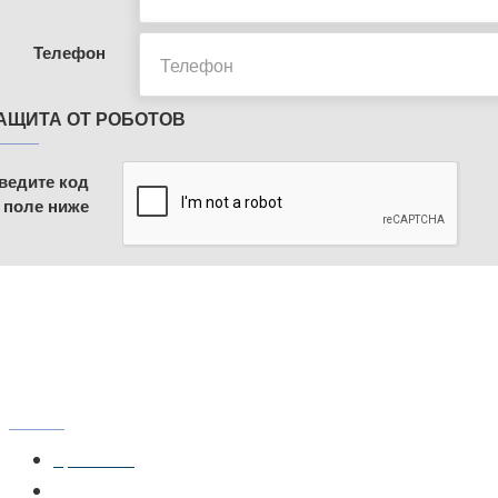
Телефон
АЩИТА ОТ РОБОТОВ
ведите код
 поле ниже
МЕНЮ
Главная
Доставка и монтаж