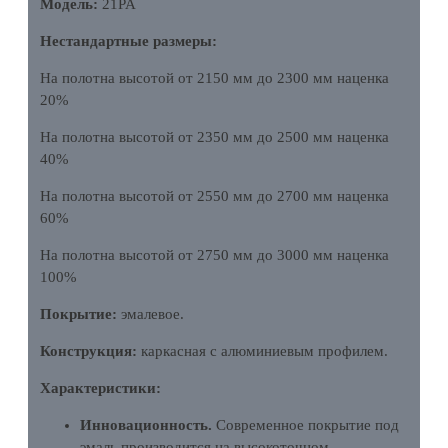
Модель:
21PA
Нестандартные размеры:
На полотна высотой от 2150 мм до 2300 мм наценка
20%
На полотна высотой от 2350 мм до 2500 мм наценка
40%
На полотна высотой от 2550 мм до 2700 мм наценка
60%
На полотна высотой от 2750 мм до 3000 мм наценка
100%
Покрытие:
эмалевое.
Конструкция:
каркасная с алюминиевым профилем.
Характеристики:
Инновационность.
Современное покрытие под
эмаль производится на высокоточном