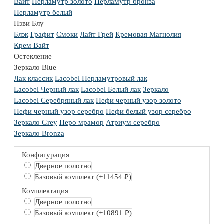
Вайт
Перламутр золото
Перламутр бронза
Перламутр белый
Нэви Блу
Блэк
Графит
Смоки
Лайт Грей
Кремовая Магнолия
Крем Вайт
Остекление
Зеркало Blue
Лак классик
Lacobel Перламутровый лак
Lacobel Черный лак
Lacobel Белый лак
Зеркало
Lacobel Серебряный лак
Нефи черный узор золото
Нефи черный узор серебро
Нефи белый узор серебро
Зеркало Grey
Неро мрамор
Атриум серебро
Зеркало Bronza
Конфигурация
Дверное полотно
Базовый комплект
(+11454 ₽)
Комплектация
Дверное полотно
Базовый комплект
(+10891 ₽)