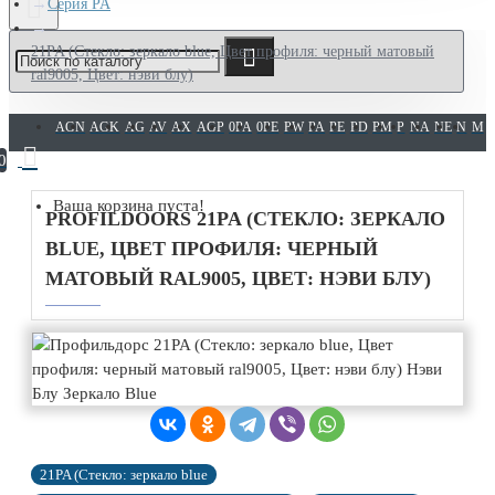
Серия PA
21PA (Cтекло: зеркало blue, Цвет профиля: черный матовый
ral9005, Цвет: нэви блу)
AGN
AGK
AG
AV
AX
AGP
0PA
0PE
PW
PA
PE
PD
PM
P
NA
NE
N
M
0
Ваша корзина пуста!
PROFILDOORS 21PA (CТЕКЛО: ЗЕРКАЛО
BLUE, ЦВЕТ ПРОФИЛЯ: ЧЕРНЫЙ
МАТОВЫЙ RAL9005, ЦВЕТ: НЭВИ БЛУ)
21PA (Cтекло: зеркало blue