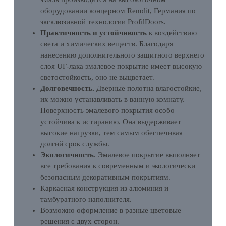
оборудовании концерном Renolit, Германия по
эксклюзивной технологии ProfilDoors.
Практичность и устойчивость
к воздействию
света и химических веществ. Благодаря
нанесению дополнительного защитного верхнего
слоя UF-лака эмалевое покрытие имеет высокую
светостойкость, оно не выцветает.
Долговечность.
Дверные полотна влагостойкие,
их можно устанавливать в ванную комнату.
Поверхность эмалевого покрытия особо
устойчива к истиранию. Она выдерживает
высокие нагрузки, тем самым обеспечивая
долгий срок службы.
Экологичность
. Эмалевое покрытие выполняет
все требования к современным и экологически
безопасным декоративным покрытиям.
Каркасная конструкция из алюминия и
тамбуратного наполнителя.
Возможно оформление в разные цветовые
решения с двух сторон.