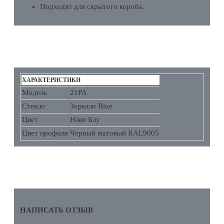
Подходят для скрытого короба.
ХАРАКТЕРИСТИКИ
ХАРАКТЕРИСТИКИ
Модель
21PA
Стекло
Зеркало Blue
Цвет
Нэви Блу
Цвет профиля
Черный матовый RAL9005
ОТЗЫВЫ
НАПИСАТЬ ОТЗЫВ