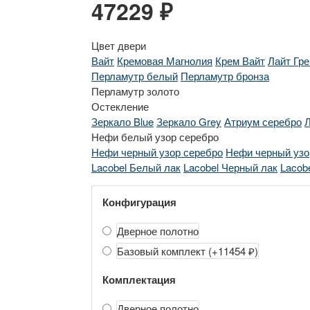
47229 ₽
Цвет двери
Вайт
Кремовая Магнолия
Крем Вайт
Лайт Гре
Перламутр белый
Перламутр бронза
Перламутр золото
Остекление
Зеркало Blue
Зеркало Grey
Атриум серебро
Л
Нефи белый узор серебро
Нефи черный узор серебро
Нефи черный узо
Lacobel Белый лак
Lacobel Черный лак
Lacob
Конфигурация
Дверное полотно
Базовый комплект
(+11454 ₽)
Комплектация
Дверное полотно