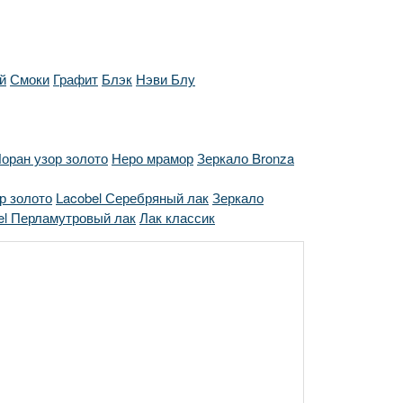
й
Смоки
Графит
Блэк
Нэви Блу
оран узор золото
Неро мрамор
Зеркало Bronza
р золото
Lacobel Серебряный лак
Зеркало
el Перламутровый лак
Лак классик