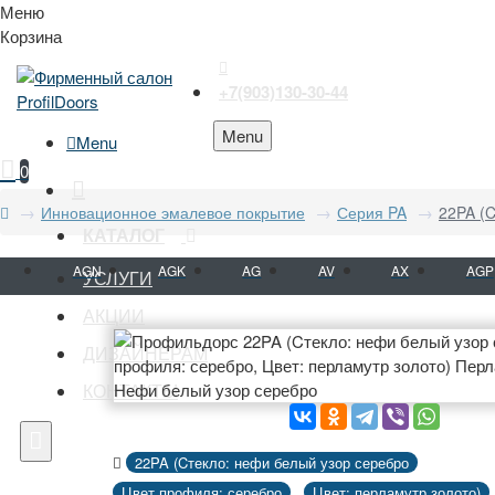
Меню
Корзина
+7(903)130-30-44
Menu
Menu
0
Инновационное эмалевое покрытие
Серия PA
22PA (C
КАТАЛОГ
AGN
AGK
AG
AV
AX
AGP
УСЛУГИ
АКЦИИ
ДИЗАЙНЕРАМ
КОНТАКТЫ
22PA (Cтекло: нефи белый узор серебро
Цвет профиля: серебро
Цвет: перламутр золото)