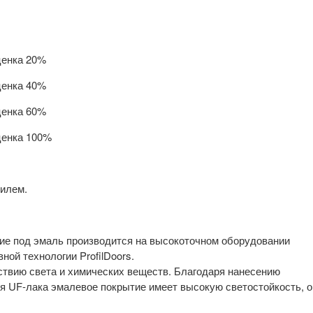
ценка 20%
ценка 40%
ценка 60%
ценка 100%
илем.
е под эмаль производится на высокоточном оборудовании
ной технологии ProfilDoors.
ствию света и химических веществ. Благодаря нанесению
оя UF-лака эмалевое покрытие имеет высокую светостойкость, о