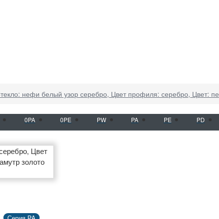
текло: нефи белый узор серебро, Цвет профиля: серебро, Цвет: п
0PA
0PE
PW
PA
PE
PD
Серия PA