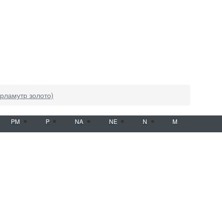
ерламутр золото)
PM
P
NA
NE
N
M