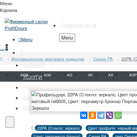
Меню
Корзина
+7(903)130-30-44
Menu
Menu
0
Инновационное эмалевое покрытие
Серия PA
22PA (C
КАТАЛОГ
AGN
AGK
AG
AV
AX
AGP
УСЛУГИ
АКЦИИ
ДИЗАЙНЕРАМ
КОНТАКТЫ
22PA (Cтекло: зеркало
Цвет профиля: черный ма
Цвет: перламутр бронза)
Серия PA
цвет Перла