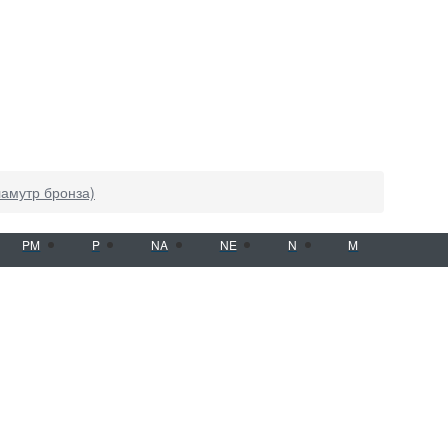
ламутр бронза)
PM
P
NA
NE
N
M