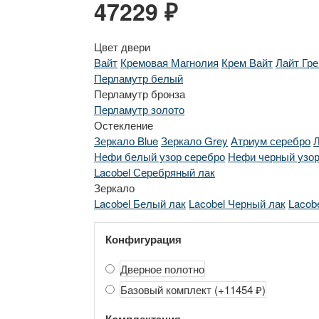
47229 ₽
Цвет двери
Вайт
Кремовая Магнолия
Крем Вайт
Лайт Гре
Перламутр белый
Перламутр бронза
Перламутр золото
Остекление
Зеркало Blue
Зеркало Grey
Атриум серебро
Л
Нефи белый узор серебро
Нефи черный узор
Lacobel Серебряный лак
Зеркало
Lacobel Белый лак
Lacobel Черный лак
Lacob
Конфигурация
Дверное полотно
Базовый комплект
(+11454 ₽)