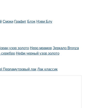
й
Смоки
Графит
Блэк
Нэви Блу
оран узор золото
Неро мрамор
Зеркало Bronza
 серебро
Нефи черный узор золото
el Перламутровый лак
Лак классик