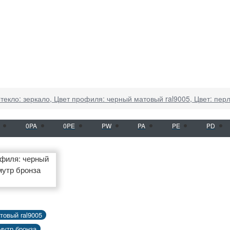
текло: зеркало, Цвет профиля: черный матовый ral9005, Цвет: пер
0PA
0PE
PW
PA
PE
PD
товый ral9005
мутр бронза