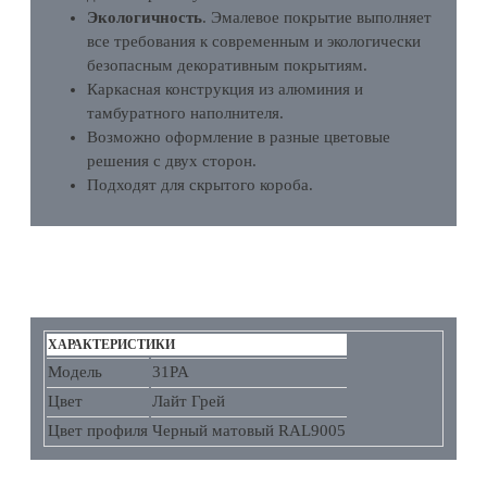
Экологичность
. Эмалевое покрытие выполняет
все требования к современным и экологически
безопасным декоративным покрытиям.
Каркасная конструкция из алюминия и
тамбуратного наполнителя.
Возможно оформление в разные цветовые
решения с двух сторон.
Подходят для скрытого короба.
ХАРАКТЕРИСТИКИ
ХАРАКТЕРИСТИКИ
Модель
31PA
Цвет
Лайт Грей
Цвет профиля
Черный матовый RAL9005