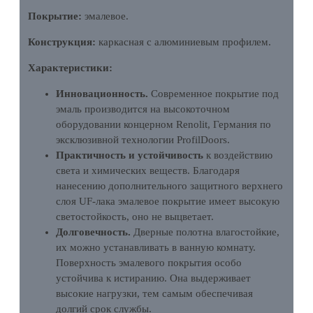
Покрытие:
эмалевое.
Конструкция:
каркасная с алюминиевым профилем.
Характеристики:
Инновационность.
Современное покрытие под
эмаль производится на высокоточном
оборудовании концерном Renolit, Германия по
эксклюзивной технологии ProfilDoors.
Практичность и устойчивость
к воздействию
света и химических веществ. Благодаря
нанесению дополнительного защитного верхнего
слоя UF-лака эмалевое покрытие имеет высокую
светостойкость, оно не выцветает.
Долговечность.
Дверные полотна влагостойкие,
их можно устанавливать в ванную комнату.
Поверхность эмалевого покрытия особо
устойчива к истиранию. Она выдерживает
высокие нагрузки, тем самым обеспечивая
долгий срок службы.