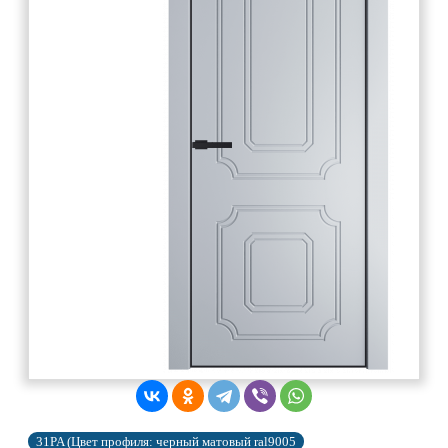
31PA (Цвет профиля: черный матовый ral9005