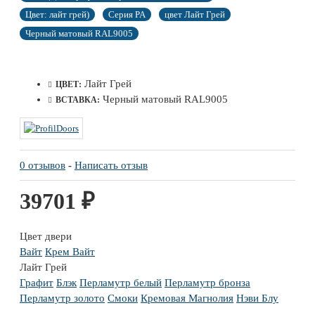
Цвет: лайт грей)
Серия PA
цвет Лайт Грей
Черный матовый RAL9005
Лайт Грей
ЦВЕТ:
Черный матовый RAL9005
ВСТАВКА:
0 отзывов
-
Написать отзыв
39701 ₽
Цвет двери
Вайт
Крем Вайт
Лайт Грей
Графит
Блэк
Перламутр белый
Перламутр бронза
Перламутр золото
Смоки
Кремовая Магнолия
Нэви Блу