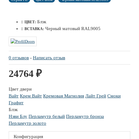
Блэк
ЦВЕТ:
Черный матовый RAL9005
ВСТАВКА:
0 отзывов
-
Написать отзыв
24764 ₽
Цвет двери
Вайт
Крем Вайт
Кремовая Магнолия
Лайт Грей
Смоки
Графит
Блэк
Нэви Блу
Перламутр белый
Перламутр бронза
Перламутр золото
Конфигурация