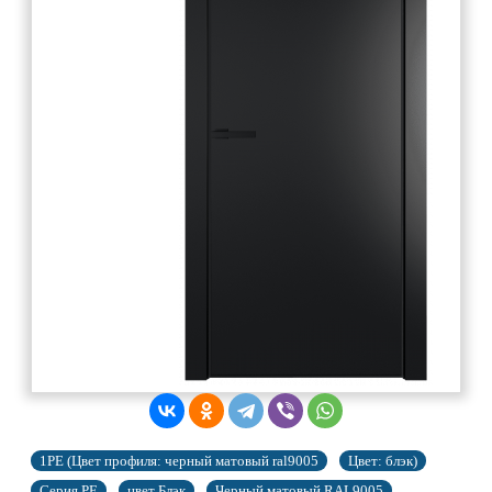
1PE (Цвет профиля: черный матовый ral9005
Цвет: блэк)
Серия PE
цвет Блэк
Черный матовый RAL9005