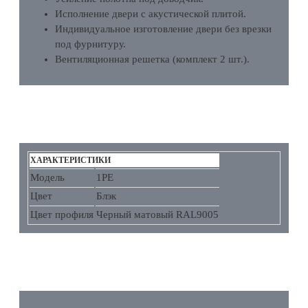
Исполнение двери с акустической плитой.
Индивидуальное изготовление двери без врезки
под фурнитуру.
Вентиляционная решетка (комплект 2 шт.).
ХАРАКТЕРИСТИКИ
ХАРАКТЕРИСТИКИ
Модель
1PE
Цвет
Блэк
Цвет профиля
Черный матовый RAL9005
ОТЗЫВЫ