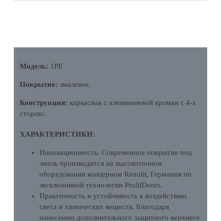
ОПИСАНИЕ
Модель:
1PE
Покрытие:
эмалевое.
Конструкция:
каркасная с алюминиевой кромки с 4-х
сторон:.
ХАРАКТЕРИСТИКИ:
Инновационность. Современное покрытие под
эмаль производится на высокоточном
оборудовании концерном Renolit, Германия по
эксклюзивной технологии ProfilDoors.
Практичность и устойчивость к воздействию
света и химических веществ. Благодаря
нанесению дополнительного защитного верхнего