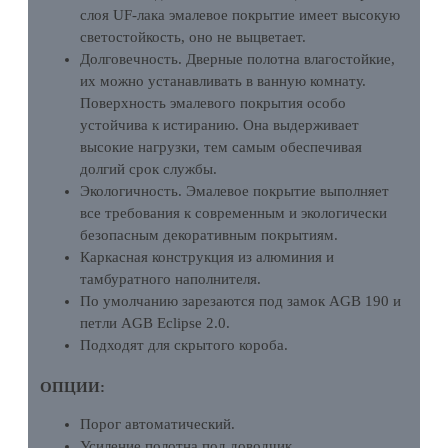
слоя UF-лака эмалевое покрытие имеет высокую
светостойкость, оно не выцветает.
Долговечность. Дверные полотна влагостойкие,
их можно устанавливать в ванную комнату.
Поверхность эмалевого покрытия особо
устойчива к истиранию. Она выдерживает
высокие нагрузки, тем самым обеспечивая
долгий срок службы.
Экологичность. Эмалевое покрытие выполняет
все требования к современным и экологически
безопасным декоративным покрытиям.
Каркасная конструкция из алюминия и
тамбуратного наполнителя.
По умолчанию зарезаются под замок AGB 190 и
петли AGB Eclipse 2.0.
Подходят для скрытого короба.
ОПЦИИ:
Порог автоматический.
Усиление полотна под доводчик.