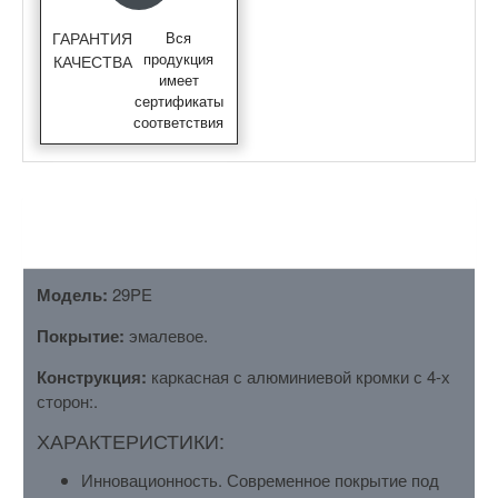
ГАРАНТИЯ
Вся
продукция
КАЧЕСТВА
имеет
сертификаты
соответствия
ОПИСАНИЕ
Модель:
29PE
Покрытие:
эмалевое.
Конструкция:
каркасная с алюминиевой кромки с 4-х
сторон:.
ХАРАКТЕРИСТИКИ:
Инновационность. Современное покрытие под