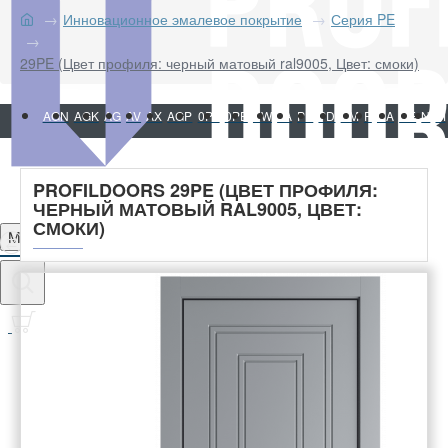
Инновационное эмалевое покрытие
Серия PE
29PE (Цвет профиля: черный матовый ral9005, Цвет: смоки)
AGN
AGK
AG
AV
AX
AGP
0PA
0PE
PW
PA
PE
PD
PM
P
NA
NE
N
M
PROFILDOORS 29PE (ЦВЕТ ПРОФИЛЯ:
ЧЕРНЫЙ МАТОВЫЙ RAL9005, ЦВЕТ:
СМОКИ)
Menu
0