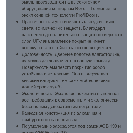
эмаль производится на высокоточном
оборудовании концерном Renolit, Германия по
эксклюзивной технологии ProfilDoors.
Практичность и устойчивость к воздействию
света и химических веществ. Благодаря
нанесению дополнительного защитного верхнего
слоя UF-лака эмалевое покрытие имеет
высокую светостойкость, оно не выцветает.
Долговечность. Дверные полотна влагостойкие,
их можно устанавливать в ванную комнату.
Поверхность эмалевого покрытия особо
устойчива к истиранию. Она выдерживает
высокие нагрузки, тем самым обеспечивая
долгий срок службы.
Экологичность. Эмалевое покрытие выполняет
все требования к современным и экологически
безопасным декоративным покрытиям.
Каркасная конструкция из алюминия и
тамбуратного наполнителя.
По умолчанию зарезаются под замок AGB 190 и
петли AGB Eclipse 2.0.