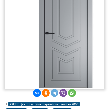
29PE (Цвет профиля: черный матовый ral9005