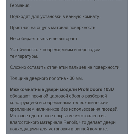
Германия.
Подходят для установки в ванную комнату.
Приятная на ощупь матовая поверхность.
Не собирает пыль и не выгорает.
Устойчивость к повреждениям и перепадам
температуры.
Сложно оставить отпечатки пальцев на поверхности.
Толщина дверного полотна - 36 мм.
Межкомнатные двери модели ProfilDoors 103U
обладают прочной царговой сборно-разборной
конструкцией и современным телескопическим
креплением наличников без использования гвоздей.
Матовое однотонное покрытие изготовлено из
влагостойкого материала Renolit, что делает двери
подходящими для установки в ванной комнате.