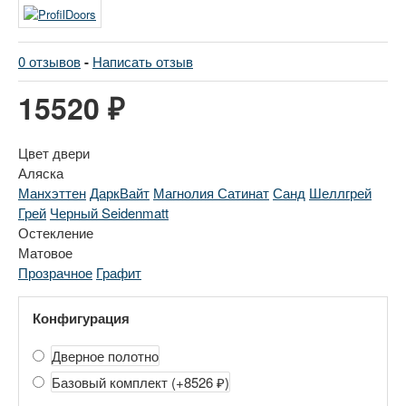
0 отзывов
-
Написать отзыв
15520 ₽
Цвет двери
Аляска
Манхэттен
ДаркВайт
Магнолия Сатинат
Санд
Шеллгрей
Грей
Черный Seidenmatt
Остекление
Матовое
Прозрачное
Графит
Конфигурация
Дверное полотно
Базовый комплект
(+8526 ₽)