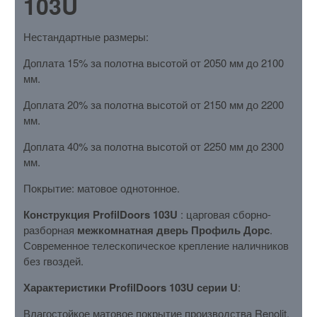
103U
Нестандартные размеры:
Доплата 15% за полотна высотой от 2050 мм до 2100
мм.
Доплата 20% за полотна высотой от 2150 мм до 2200
мм.
Доплата 40% за полотна высотой от 2250 мм до 2300
мм.
Покрытие: матовое однотонное.
Конструкция ProfilDoors 103U
: царговая сборно-
разборная
межкомнатная дверь Профиль Дорс
.
Современное телескопическое крепление наличников
без гвоздей.
Характеристики ProfilDoors 103U серии U
:
Влагостойкое матовое покрытие производства Renolit,