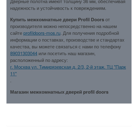
Дверные полотна имеют толщину 36 мм, обеспечивая
надежность и устойчивость к повреждениям.
Купить межкомнатные двери Profil Doors
от
производителя можно непосредственно на нашем
сайте
profildoors-mos.ru
. Для получения подробной
информации о поставках, производстве и стандартах
качества, вы можете связаться с нами по телефону
89031303044
или посетить наш магазин,
расположенный по адресу:
г. Москва ул. Тимирязевская д. 2/3, 2-й этаж. ТЦ "Парк
11"
.
Магазин межкомнатных дверей profil doors
ХАРАКТЕРИСТИКИ
ОТЗЫВЫ