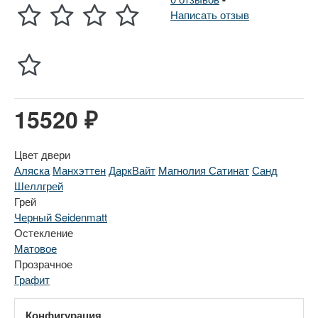
Написать отзыв
15520 ₽
Цвет двери
Аляска
Манхэттен
ДаркВайт
Магнолия Сатинат
Санд
Шеллгрей
Грей
Черный Seidenmatt
Остекление
Матовое
Прозрачное
Графит
Конфигурация