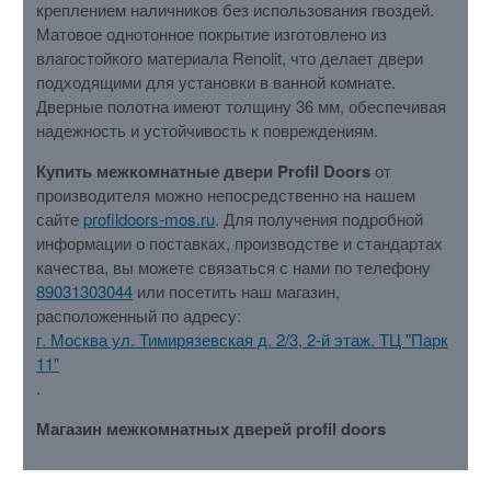
креплением наличников без использования гвоздей.
Матовое однотонное покрытие изготовлено из
влагостойкого материала Renolit, что делает двери
подходящими для установки в ванной комнате.
Дверные полотна имеют толщину 36 мм, обеспечивая
надежность и устойчивость к повреждениям.
Купить межкомнатные двери Profil Doors
от
производителя можно непосредственно на нашем
сайте
profildoors-mos.ru
. Для получения подробной
информации о поставках, производстве и стандартах
качества, вы можете связаться с нами по телефону
89031303044
или посетить наш магазин,
расположенный по адресу:
г. Москва ул. Тимирязевская д. 2/3, 2-й этаж. ТЦ "Парк
11"
.
Магазин межкомнатных дверей profil doors