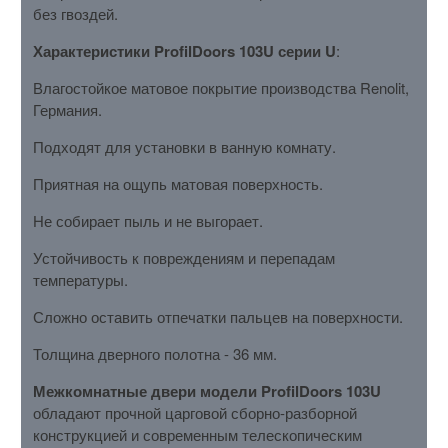
без гвоздей.
Характеристики ProfilDoors 103U серии U
:
Влагостойкое матовое покрытие производства Renolit,
Германия.
Подходят для установки в ванную комнату.
Приятная на ощупь матовая поверхность.
Не собирает пыль и не выгорает.
Устойчивость к повреждениям и перепадам
температуры.
Сложно оставить отпечатки пальцев на поверхности.
Толщина дверного полотна - 36 мм.
Межкомнатные двери модели ProfilDoors 103U
обладают прочной царговой сборно-разборной
конструкцией и современным телескопическим