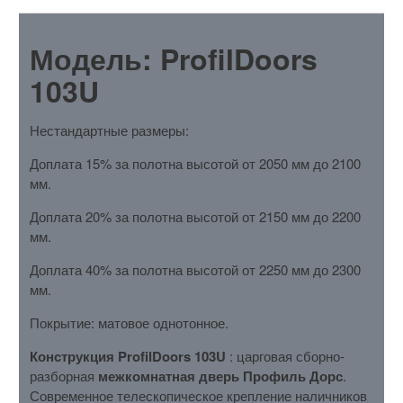
Модель: ProfilDoors
103U
Нестандартные размеры:
Доплата 15% за полотна высотой от 2050 мм до 2100
мм.
Доплата 20% за полотна высотой от 2150 мм до 2200
мм.
Доплата 40% за полотна высотой от 2250 мм до 2300
мм.
Покрытие: матовое однотонное.
Конструкция ProfilDoors 103U
: царговая сборно-
разборная
межкомнатная дверь Профиль Дорс
.
Современное телескопическое крепление наличников