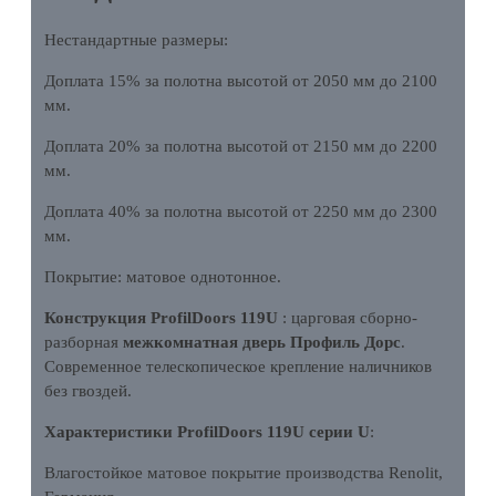
Нестандартные размеры:
Доплата 15% за полотна высотой от 2050 мм до 2100
мм.
Доплата 20% за полотна высотой от 2150 мм до 2200
мм.
Доплата 40% за полотна высотой от 2250 мм до 2300
мм.
Покрытие: матовое однотонное.
Конструкция ProfilDoors 119U
: царговая сборно-
разборная
межкомнатная дверь Профиль Дорс
.
Современное телескопическое крепление наличников
без гвоздей.
Характеристики ProfilDoors 119U серии U
:
Влагостойкое матовое покрытие производства Renolit,