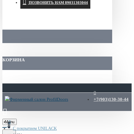
ПОЗВОНИТЬ НАМ 89031303044
КОРЗИНА
+7(903)130-30-44
Menu
0
С покрытием UNILACK