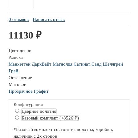
0 отзывов
-
Написать отзыв
11130 ₽
Цвет двери
Аляска
Манхэттен
ДаркВайт
Магнолия Сатинат
Санд
Шеллгрей
Грей
Остекление
Матовое
Прозрачное
Графит
Конфигурация
Дверное полотно
Базовый комплект
(+8526 ₽)
*Базовый комплект состоит из полотна, коробки,
наличник с 2х сторон