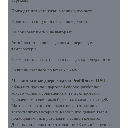
Германия.
Подходят для установки в ванную комнату.
Приятная на ощупь матовая поверхность.
Не собирает пыль и не выгорает.
Устойчивость к повреждениям и перепадам
температуры.
Сложно оставить отпечатки пальцев на поверхности.
Толщина дверного полотна - 36 мм.
Межкомнатные двери модели ProfilDoors 119U
обладают прочной царговой сборно-разборной
конструкцией и современным телескопическим
креплением наличников без использования гвоздей.
Матовое однотонное покрытие изготовлено из
влагостойкого материала Renolit, что делает двери
подходящими для установки в ванной комнате.
Дверные полотна имеют толщину 36 мм, обеспечивая