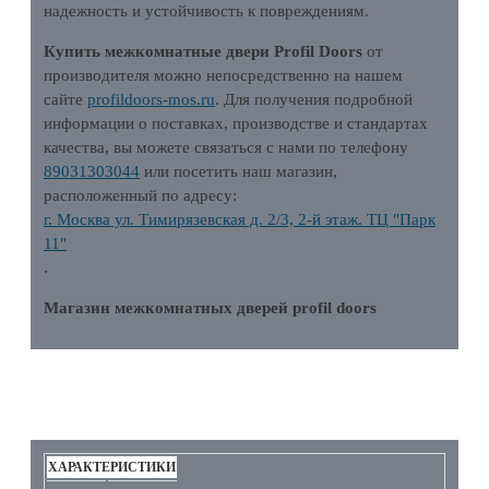
надежность и устойчивость к повреждениям.
Купить межкомнатные двери Profil Doors
от
производителя можно непосредственно на нашем
сайте
profildoors-mos.ru
. Для получения подробной
информации о поставках, производстве и стандартах
качества, вы можете связаться с нами по телефону
89031303044
или посетить наш магазин,
расположенный по адресу:
г. Москва ул. Тимирязевская д. 2/3, 2-й этаж. ТЦ "Парк
11"
.
Магазин межкомнатных дверей profil doors
ХАРАКТЕРИСТИКИ
ХАРАКТЕРИСТИКИ