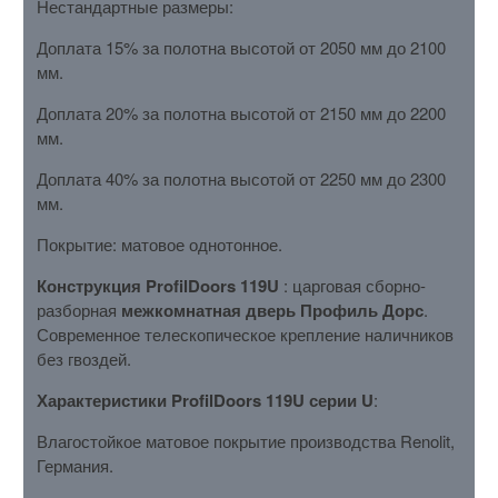
Нестандартные размеры:
Доплата 15% за полотна высотой от 2050 мм до 2100
мм.
Доплата 20% за полотна высотой от 2150 мм до 2200
мм.
Доплата 40% за полотна высотой от 2250 мм до 2300
мм.
Покрытие: матовое однотонное.
Конструкция ProfilDoors 119U
: царговая сборно-
разборная
межкомнатная дверь Профиль Дорс
.
Современное телескопическое крепление наличников
без гвоздей.
Характеристики ProfilDoors 119U серии U
:
Влагостойкое матовое покрытие производства Renolit,
Германия.