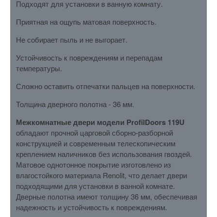
Подходят для установки в ванную комнату.
Приятная на ощупь матовая поверхность.
Не собирает пыль и не выгорает.
Устойчивость к повреждениям и перепадам
температуры.
Сложно оставить отпечатки пальцев на поверхности.
Толщина дверного полотна - 36 мм.
Межкомнатные двери модели ProfilDoors 119U
обладают прочной царговой сборно-разборной
конструкцией и современным телескопическим
креплением наличников без использования гвоздей.
Матовое однотонное покрытие изготовлено из
влагостойкого материала Renolit, что делает двери
подходящими для установки в ванной комнате.
Дверные полотна имеют толщину 36 мм, обеспечивая
надежность и устойчивость к повреждениям.