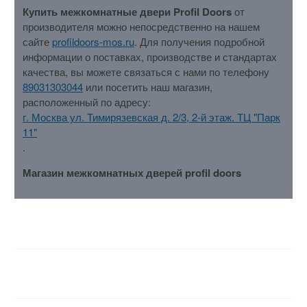
Купить межкомнатные двери Profil Doors
от
производителя можно непосредственно на нашем
сайте
profildoors-mos.ru
. Для получения подробной
информации о поставках, производстве и стандартах
качества, вы можете связаться с нами по телефону
89031303044
или посетить наш магазин,
расположенный по адресу:
г. Москва ул. Тимирязевская д. 2/3, 2-й этаж. ТЦ "Парк
11"
.
Магазин межкомнатных дверей profil doors
ХАРАКТЕРИСТИКИ
ОТЗЫВЫ