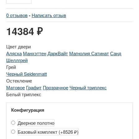
0 отзывов
-
Написать отзыв
14384 ₽
Цвет двери
Аляска
Манхэттен
ДаркВайт
Магнолия Сатинат
Санд
Шеллгрей
Грей
Черный Seidenmatt
Остекление
Матовое
Графит
Прозрачное
Черный триплекс
Белый триплекс
Конфигурация
Дверное полотно
Базовый комплект
(+8526 ₽)