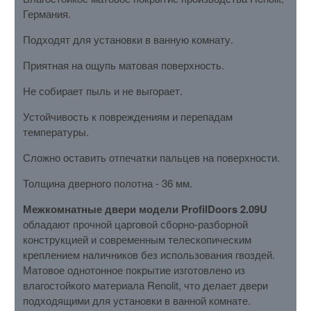
Германия.
Подходят для установки в ванную комнату.
Приятная на ощупь матовая поверхность.
Не собирает пыль и не выгорает.
Устойчивость к повреждениям и перепадам
температуры.
Сложно оставить отпечатки пальцев на поверхности.
Толщина дверного полотна - 36 мм.
Межкомнатные двери модели ProfilDoors 2.09U
обладают прочной царговой сборно-разборной
конструкцией и современным телескопическим
креплением наличников без использования гвоздей.
Матовое однотонное покрытие изготовлено из
влагостойкого материала Renolit, что делает двери
подходящими для установки в ванной комнате.