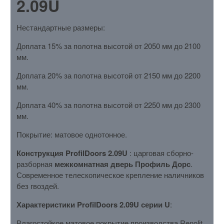
2.09U
Нестандартные размеры:
Доплата 15% за полотна высотой от 2050 мм до 2100
мм.
Доплата 20% за полотна высотой от 2150 мм до 2200
мм.
Доплата 40% за полотна высотой от 2250 мм до 2300
мм.
Покрытие: матовое однотонное.
Конструкция ProfilDoors 2.09U
: царговая сборно-
разборная
межкомнатная дверь Профиль Дорс
.
Современное телескопическое крепление наличников
без гвоздей.
Характеристики ProfilDoors 2.09U серии U
:
Влагостойкое матовое покрытие производства Renolit,