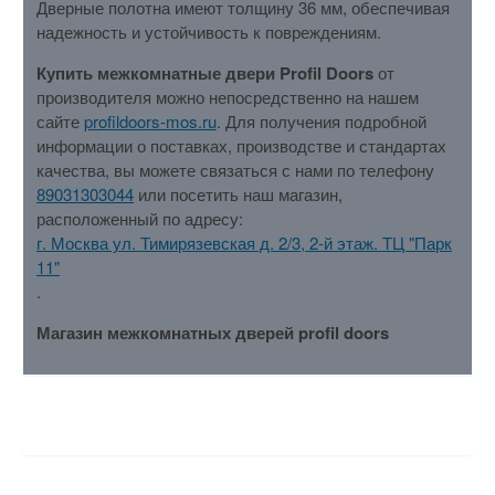
Дверные полотна имеют толщину 36 мм, обеспечивая
надежность и устойчивость к повреждениям.
Купить межкомнатные двери Profil Doors
от
производителя можно непосредственно на нашем
сайте
profildoors-mos.ru
. Для получения подробной
информации о поставках, производстве и стандартах
качества, вы можете связаться с нами по телефону
89031303044
или посетить наш магазин,
расположенный по адресу:
г. Москва ул. Тимирязевская д. 2/3, 2-й этаж. ТЦ "Парк
11"
.
Магазин межкомнатных дверей profil doors
ХАРАКТЕРИСТИКИ