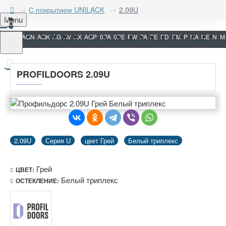
С покрытием UNILACK
2.09U
Menu
0
AGN
AGK
AG
AV
AX
AGP
0PA
0PE
PW
PA
PE
PD
PM
P
NA
NE
N
M
PROFILDOORS 2.09U
2.09U
Серия U
цвет Грей
Белый триплекс
Грей
ЦВЕТ:
Белый триплекс
ОСТЕКЛЕНИЕ: