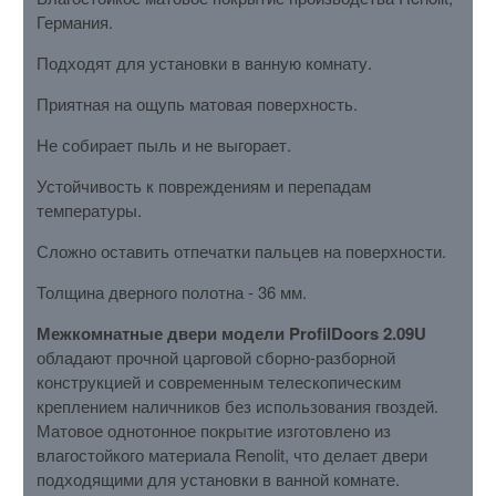
Германия.
Подходят для установки в ванную комнату.
Приятная на ощупь матовая поверхность.
Не собирает пыль и не выгорает.
Устойчивость к повреждениям и перепадам
температуры.
Сложно оставить отпечатки пальцев на поверхности.
Толщина дверного полотна - 36 мм.
Межкомнатные двери модели ProfilDoors 2.09U
обладают прочной царговой сборно-разборной
конструкцией и современным телескопическим
креплением наличников без использования гвоздей.
Матовое однотонное покрытие изготовлено из
влагостойкого материала Renolit, что делает двери
подходящими для установки в ванной комнате.