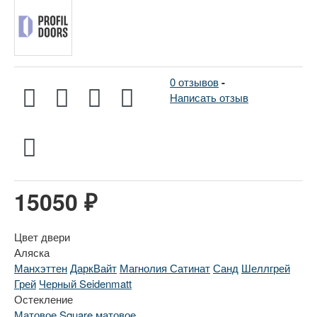
0 отзывов
-
Написать отзыв
15050 ₽
Цвет двери
Аляска
Манхэттен
ДаркВайт
Магнолия Сатинат
Санд
Шеллгрей
Грей
Черный Seidenmatt
Остекление
Матовое
Square матовое