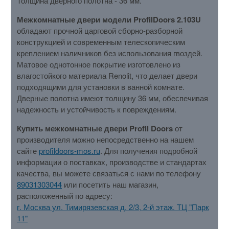
Толщина дверного полотна - 36 мм.
Межкомнатные двери модели ProfilDoors 2.103U
обладают прочной царговой сборно-разборной
конструкцией и современным телескопическим
креплением наличников без использования гвоздей.
Матовое однотонное покрытие изготовлено из
влагостойкого материала Renolit, что делает двери
подходящими для установки в ванной комнате.
Дверные полотна имеют толщину 36 мм, обеспечивая
надежность и устойчивость к повреждениям.
Купить межкомнатные двери Profil Doors
от
производителя можно непосредственно на нашем
сайте
profildoors-mos.ru
. Для получения подробной
информации о поставках, производстве и стандартах
качества, вы можете связаться с нами по телефону
89031303044
или посетить наш магазин,
расположенный по адресу:
г. Москва ул. Тимирязевская д. 2/3, 2-й этаж. ТЦ "Парк
11"