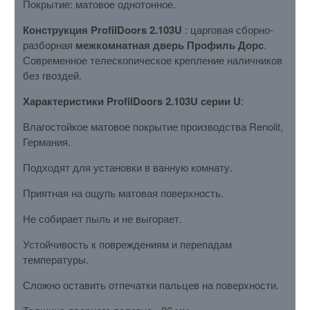
Покрытие: матовое однотонное.
Конструкция ProfilDoors 2.103U
: царговая сборно-
разборная
межкомнатная дверь Профиль Дорс
.
Современное телескопическое крепление наличников
без гвоздей.
Характеристики ProfilDoors 2.103U серии U
:
Влагостойкое матовое покрытие производства Renolit,
Германия.
Подходят для установки в ванную комнату.
Приятная на ощупь матовая поверхность.
Не собирает пыль и не выгорает.
Устойчивость к повреждениям и перепадам
температуры.
Сложно оставить отпечатки пальцев на поверхности.