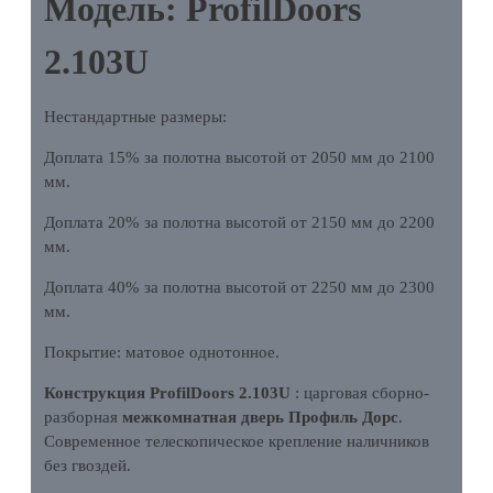
Модель: ProfilDoors
2.103U
Нестандартные размеры:
Доплата 15% за полотна высотой от 2050 мм до 2100
мм.
Доплата 20% за полотна высотой от 2150 мм до 2200
мм.
Доплата 40% за полотна высотой от 2250 мм до 2300
мм.
Покрытие: матовое однотонное.
Конструкция ProfilDoors 2.103U
: царговая сборно-
разборная
межкомнатная дверь Профиль Дорс
.
Современное телескопическое крепление наличников
без гвоздей.