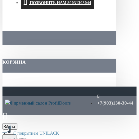
ПОЗВОНИТЬ НАМ 89031303044
КОРЗИНА
+7(903)130-30-44
Menu
0
С покрытием UNILACK