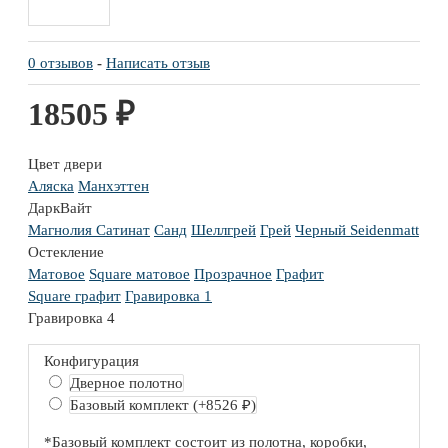
0 отзывов
-
Написать отзыв
18505 ₽
Цвет двери
Аляска
Манхэттен
ДаркВайт
Магнолия Сатинат
Санд
Шеллгрей
Грей
Черный Seidenmatt
Остекление
Матовое
Square матовое
Прозрачное
Графит
Square графит
Гравировка 1
Гравировка 4
Конфигурация
Дверное полотно
Базовый комплект
(+8526 ₽)
*Базовый комплект состоит из полотна, коробки,