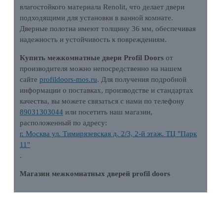
влагостойкого материала Renolit, что делает двери
подходящими для установки в ванной комнате.
Дверные полотна имеют толщину 36 мм, обеспечивая
надежность и устойчивость к повреждениям.
Купить межкомнатные двери Profil Doors
от
производителя можно непосредственно на нашем
сайте
profildoors-mos.ru
. Для получения подробной
информации о поставках, производстве и стандартах
качества, вы можете связаться с нами по телефону
89031303044
или посетить наш магазин,
расположенный по адресу:
г. Москва ул. Тимирязевская д. 2/3, 2-й этаж. ТЦ "Парк
11"
.
Магазин межкомнатных дверей profil doors
ХАРАКТЕРИСТИКИ