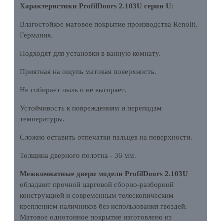
Характеристики ProfilDoors 2.103U серии U
:
Влагостойкое матовое покрытие производства Renolit,
Германия.
Подходят для установки в ванную комнату.
Приятная на ощупь матовая поверхность.
Не собирает пыль и не выгорает.
Устойчивость к повреждениям и перепадам
температуры.
Сложно оставить отпечатки пальцев на поверхности.
Толщина дверного полотна - 36 мм.
Межкомнатные двери модели ProfilDoors 2.103U
обладают прочной царговой сборно-разборной
конструкцией и современным телескопическим
креплением наличников без использования гвоздей.
Матовое однотонное покрытие изготовлено из