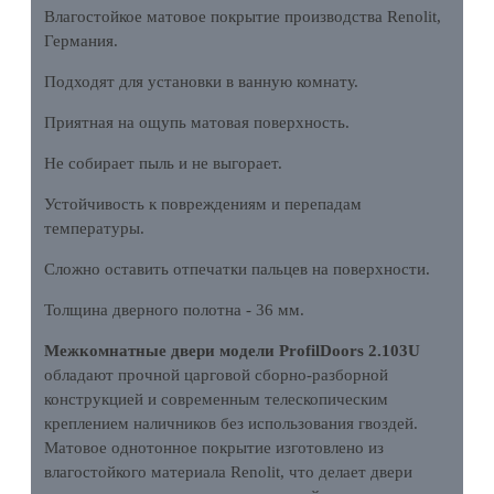
Влагостойкое матовое покрытие производства Renolit,
Германия.
Подходят для установки в ванную комнату.
Приятная на ощупь матовая поверхность.
Не собирает пыль и не выгорает.
Устойчивость к повреждениям и перепадам
температуры.
Сложно оставить отпечатки пальцев на поверхности.
Толщина дверного полотна - 36 мм.
Межкомнатные двери модели ProfilDoors 2.103U
обладают прочной царговой сборно-разборной
конструкцией и современным телескопическим
креплением наличников без использования гвоздей.
Матовое однотонное покрытие изготовлено из
влагостойкого материала Renolit, что делает двери