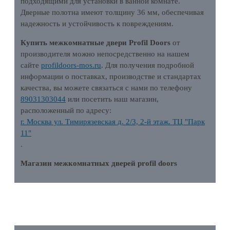
подходящими для установки в ванной комнате.
Дверные полотна имеют толщину 36 мм, обеспечивая
надежность и устойчивость к повреждениям.
Купить межкомнатные двери Profil Doors
от
производителя можно непосредственно на нашем
сайте
profildoors-mos.ru
. Для получения подробной
информации о поставках, производстве и стандартах
качества, вы можете связаться с нами по телефону
89031303044
или посетить наш магазин,
расположенный по адресу:
г. Москва ул. Тимирязевская д. 2/3, 2-й этаж. ТЦ "Парк
11"
.
Магазин межкомнатных дверей profil doors
ХАРАКТЕРИСТИКИ