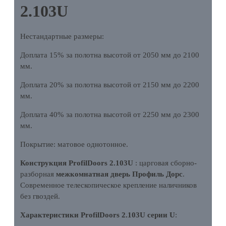
2.103U
Нестандартные размеры:
Доплата 15% за полотна высотой от 2050 мм до 2100
мм.
Доплата 20% за полотна высотой от 2150 мм до 2200
мм.
Доплата 40% за полотна высотой от 2250 мм до 2300
мм.
Покрытие: матовое однотонное.
Конструкция ProfilDoors 2.103U
: царговая сборно-
разборная
межкомнатная дверь Профиль Дорс
.
Современное телескопическое крепление наличников
без гвоздей.
Характеристики ProfilDoors 2.103U серии U
: