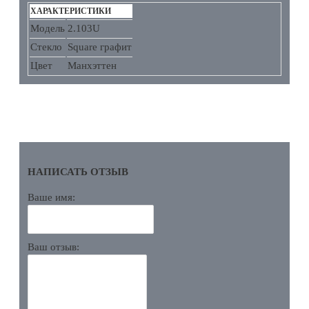
ХАРАКТЕРИСТИКИ
Модель
2.103U
Стекло
Square графит
Цвет
Манхэттен
ОТЗЫВЫ
НАПИСАТЬ ОТЗЫВ
Ваше имя:
Ваш отзыв: