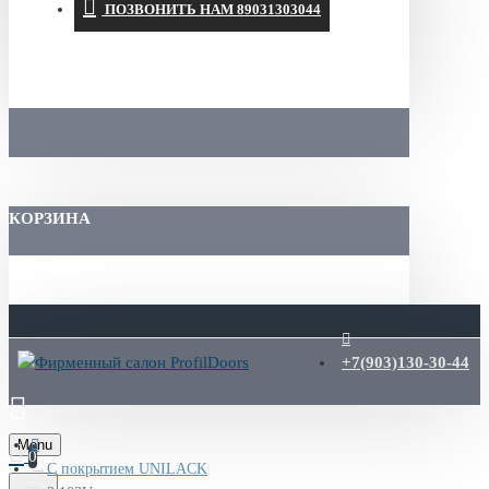
ПОЗВОНИТЬ НАМ 89031303044
КОРЗИНА
+7(903)130-30-44
Menu
0
С покрытием UNILACK