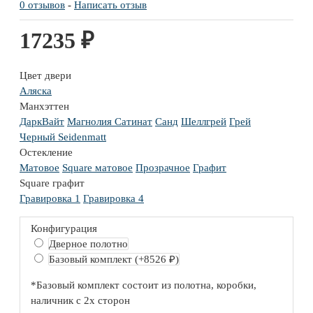
0 отзывов
-
Написать отзыв
17235 ₽
Цвет двери
Аляска
Манхэттен
ДаркВайт
Магнолия Сатинат
Санд
Шеллгрей
Грей
Черный Seidenmatt
Остекление
Матовое
Square матовое
Прозрачное
Графит
Square графит
Гравировка 1
Гравировка 4
Конфигурация
Дверное полотно
Базовый комплект
(+8526 ₽)
*Базовый комплект состоит из полотна, коробки,
наличник с 2х сторон