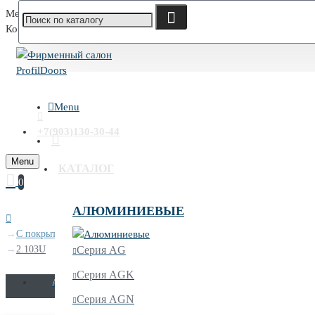
Меню
Корзина
Menu
+7(903)130-30-44
Menu
КАТАЛОГ
0
АЛЮМИНИЕВЫЕ
С покрытием UNILACK
2.103U
Серия AG
Серия AGK
AGN
AGK
AG
AV
AX
A
Серия AGN