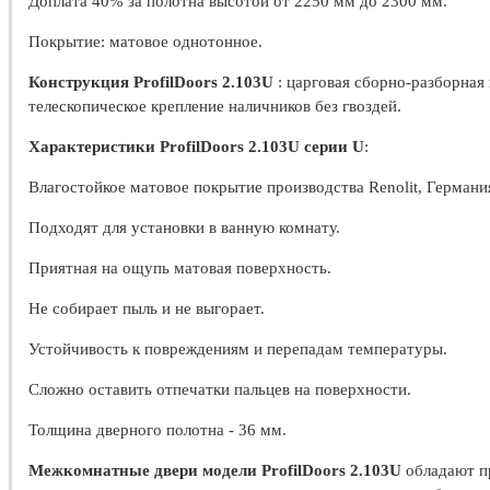
Доплата 40% за полотна высотой от 2250 мм до 2300 мм.
Покрытие: матовое однотонное.
Конструкция ProfilDoors 2.103U
: царговая сборно-разборная
телескопическое крепление наличников без гвоздей.
Характеристики ProfilDoors 2.103U серии U
:
Влагостойкое матовое покрытие производства Renolit, Германи
Подходят для установки в ванную комнату.
Приятная на ощупь матовая поверхность.
Не собирает пыль и не выгорает.
Устойчивость к повреждениям и перепадам температуры.
Сложно оставить отпечатки пальцев на поверхности.
Толщина дверного полотна - 36 мм.
Межкомнатные двери модели ProfilDoors 2.103U
обладают п