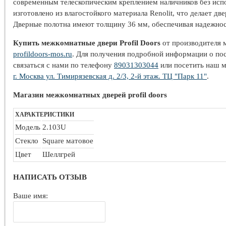
современным телескопическим креплением наличников без исп
изготовлено из влагостойкого материала Renolit, что делает д
Дверные полотна имеют толщину 36 мм, обеспечивая надежнос
Купить межкомнатные двери Profil Doors
от производителя 
profildoors-mos.ru
. Для получения подробной информации о пос
связаться с нами по телефону
89031303044
или посетить наш м
г. Москва ул. Тимирязевская д. 2/3, 2-й этаж. ТЦ "Парк 11"
.
Магазин межкомнатных дверей profil doors
ХАРАКТЕРИСТИКИ
Модель
2.103U
Стекло
Square матовое
Цвет
Шеллгрей
НАПИСАТЬ ОТЗЫВ
Ваше имя: