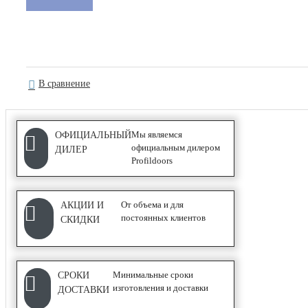
АЛЮМИНИЕВЫЕ ПЕРЕГОРОДКИ
В сравнение
Classic
Каскад
Мы являемся
ОФИЦИАЛЬНЫЙ
официальным дилером
ДИЛЕР
СИСТЕМЫ ОТКРЫВАНИЯ
Profildoors
COMPACK
От объема и для
АКЦИИ И
постоянных клиентов
СКИДКИ
Wave
Гармошка
Купе
Минимальные сроки
СРОКИ
изготовления и доставки
ДОСТАВКИ