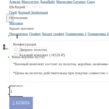
Аляска
Манхэттен
ДаркВайт
Магнолия Сатинат
Санд
КОНТАКТЫ
Шеллгрей
Серия 0PA
Грей
Черный Seidenmatt
Серия 0PE
Остекление
Матовое
Серия M
Square матовое
Прозрачное
Графит
Square графит
Гравировка 1
Гравировка 4
С ГЛЯНЦЕВЫМ ПОКРЫТИЕМ
0
Конфигурация
0
Дверное полотно
Базовый комплект
(+8526 ₽)
Ваша корзина пуста!
С ДРЕВЕСНЫМ ПОКРЫТИЕМ
*Базовый комплект состоит из полотна, коробки, наличник 
*Цены на полотна действительны при покупке совместно 
Серия N
Серия NA
+7(495) 130 30 44
Серия NE
ОБРАТНЫЙ ЗВОНОК
КУПИТЬ
С ПОКРЫТИЕМ UNILACK